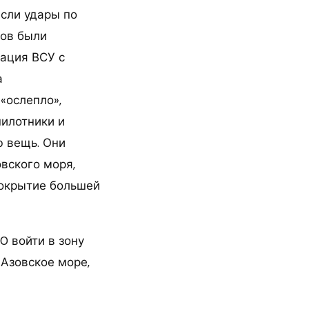
сли удары по
ров были
ация ВСУ с
а
«ослепло»,
пилотники и
ю вещь. Они
вского моря,
покрытие большей
0 войти в зону
 Азовское море,