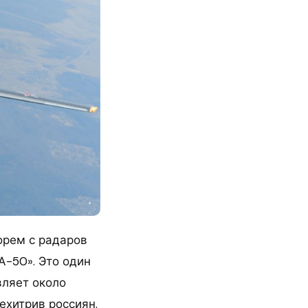
орем с радаров
-50». Это один
вляет около
ехитрив россиян.