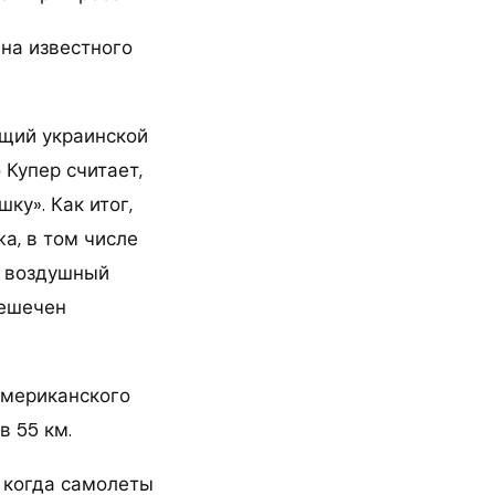
 на известного
ющий украинской
Купер считает,
ку». Как итог,
а, в том числе
и воздушный
решечен
американского
в 55 км.
, когда самолеты