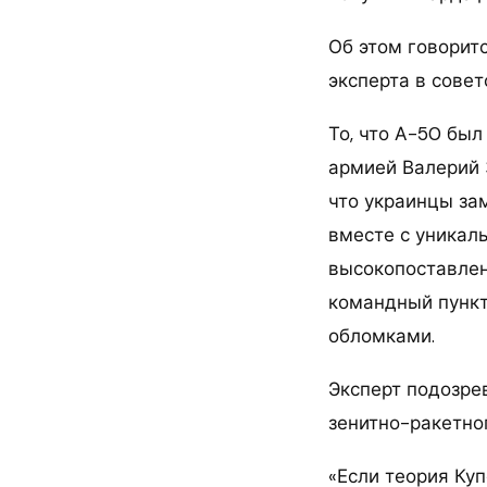
Об этом говоритс
эксперта в сове
То, что А-50 бы
армией Валерий 
что украинцы за
вместе с уникал
высокопоставлен
командный пункт 
обломками.
Эксперт подозре
зенитно-ракетног
«Если теория Куп