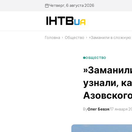
Перейти
Четверг, 6 августа 2026
до
контенту
Головна
›
Общество
›
​»Заманили в сложную 
ОБЩЕСТВО
​»Заманил
узнали, к
Азовског
By
Олег Бевзя
/
17 января 20