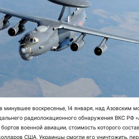
в минувшее воскресенье, 14 января, над Азовским м
дальнего радиолокационного обнаружения ВКС РФ «А
 бортов военной авиации, стоимость которого соста
олларов США. Украинцы смогли его уничтожить, пер