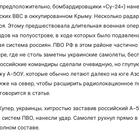
(предположительно, бомбардировщики «Су-24») нане
ских ВВС в оккупированном Крыму. Несколько рада
оя. Этому предшествовала длительная военная опер
дов на полуострове, в ходе которых было подавлен
я система россиян. ПВО РФ в этом районе частично 
ре, где не столь заметны украинские самолеты, бес
 российские командиры сделали очевидную, но глупу
жу А-50У, которые обычно летают далеко на юге Азо
иже на север, чтобы расширить радиолокационное 
говорится в статье.
 Купер, украинцы, хитростью заставив российский А-5
 систем ПВО, нанесли удар. Самолет рухнул прямо в
олном составе.