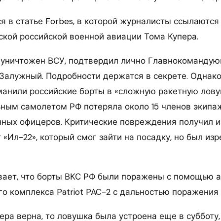
я в статье Forbes, в которой журналисты ссылаются
тской российской военной авиации Тома Купера.
л уничтожен ВСУ, подтвердил лично Главнокоманду
Залужный. Подробности держатся в секрете. Однако 
манили российские борты в «сложную ракетную ловуш
ьным самолетом РФ потеряла около 15 членов экипаж
ных офицеров. Критические повреждения получил 
«Ил-22», который смог зайти на посадку, но был из
вает, что борты ВКС РФ были поражены с помощью 
о комплекса Patriot PAC-2 с дальностью поражения 
ера верна, то ловушка была устроена еще в субботу