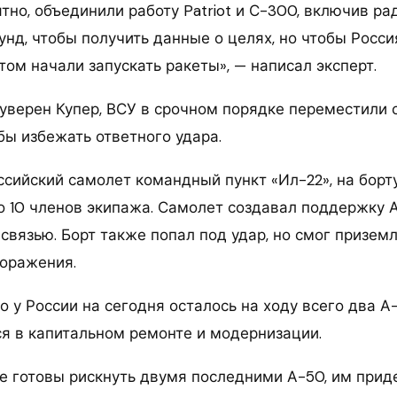
тно, объединили работу Patriot и С-300, включив р
унд, чтобы получить данные о целях, но чтобы Росси
том начали запускать ракеты», — написал эксперт.
 уверен Купер, ВСУ в срочном порядке переместили
бы избежать ответного удара.
сийский самолет командный пункт «Ил-22», на борт
о 10 членов экипажа. Самолет создавал поддержку А
связью. Борт также попал под удар, но смог приземл
поражения.
то у России на сегодня осталось на ходу всего два А
я в капитальном ремонте и модернизации.
не готовы рискнуть двумя последними А-50, им прид