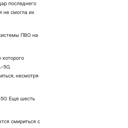
адар последнего
я не смогла их
 системы ПВО на
у которого
-50,
иться, несмотря
-50. Еще шесть
ется смириться с