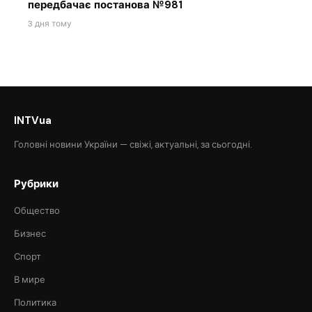
передбачає постанова №981
3 дня тому
INTVua
Головні новини України — свіжі, актуальні, за сьогодні.
Рубрики
Общество
Бизнес
Спорт
В мире
Политика