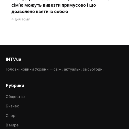
сім’ю можуть вивезти примусово і що
дозволено взяти із собою
4 дня тому
INTVua
Головні новини України — свіжі, актуальні, за сьогодні.
Рубрики
Общество
Бизнес
Спорт
В мире