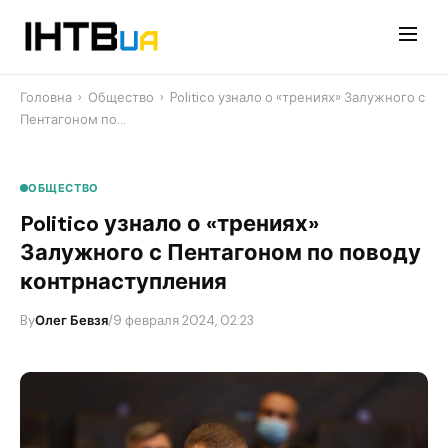
Перейти
до
контенту
Головна
›
Общество
›
Politico узнало о «трениях» Залужного с
Пентагоном по…
ОБЩЕСТВО
Politico узнало о «трениях»
Залужного с Пентагоном по поводу
контрнаступления
By
Олег Бевзя
/
9 февраля 2024, 02:23