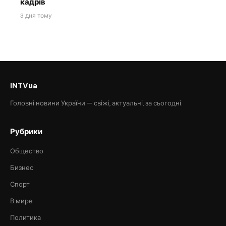
кадрів
3 дня тому
INTVua
Головні новини України — свіжі, актуальні, за сьогодні.
Рубрики
Общество
Бизнес
Спорт
В мире
Политика