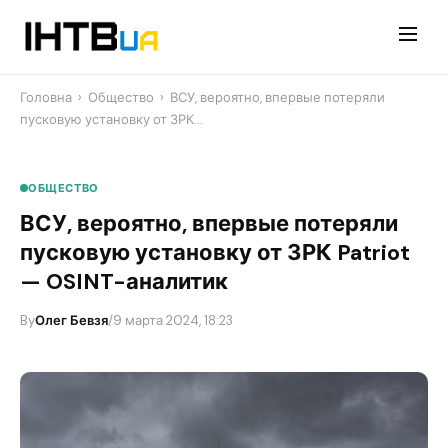
Перейти
до
контенту
Головна
›
Общество
›
ВСУ, вероятно, впервые потеряли
пусковую установку от ЗРК…
ОБЩЕСТВО
ВСУ, вероятно, впервые потеряли
пусковую установку от ЗРК Patriot
— OSINT-аналитик
By
Олег Бевзя
/
9 марта 2024, 18:23