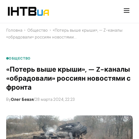
Перейти
до
контенту
Головна
›
Общество
›
«Потерь выше крыши», — Z-каналы
«обрадовали» россиян новостями…
ОБЩЕСТВО
«Потерь выше крыши», — Z-каналы
«обрадовали» россиян новостями с
фронта
By
Олег Бевзя
/
28 марта 2024, 22:23