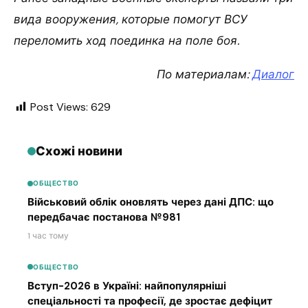
вида вооружения, которые помогут ВСУ
переломить ход поединка на поле боя.
По материалам:
Диалог
Post Views:
629
Схожі новини
ОБЩЕСТВО
Військовий облік оновлять через дані ДПС: що
передбачає постанова №981
1 час тому
ОБЩЕСТВО
Вступ-2026 в Україні: найпопулярніші
спеціальності та професії, де зростає дефіцит