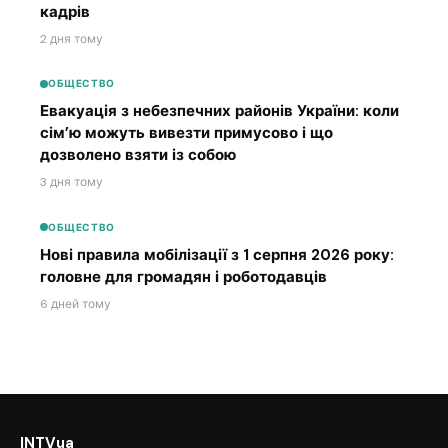
кадрів
2 дня тому
ОБЩЕСТВО
Евакуація з небезпечних районів України: коли
сім’ю можуть вивезти примусово і що
дозволено взяти із собою
3 дня тому
ОБЩЕСТВО
Нові правила мобілізації з 1 серпня 2026 року:
головне для громадян і роботодавців
6 дней тому
INTVua