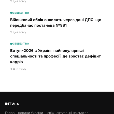
2 дня тому
ОБЩЕСТВО
Військовий облік оновлять через дані ДПС: що
передбачає постанова №981
2 дня тому
ОБЩЕСТВО
Вступ-2026 в Україні: найпопулярніші
спеціальності та професії, де зростає дефіцит
кадрів
4 дня тому
INTVua
Головні новини України — свіжі, актуальні, за сьогодні.