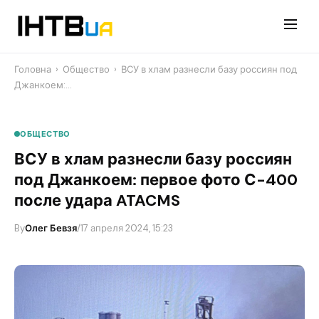
Перейти
до
контенту
Головна
›
Общество
›
ВСУ в хлам разнесли базу россиян под
Джанкоем:…
ОБЩЕСТВО
ВСУ в хлам разнесли базу россиян
под Джанкоем: первое фото С-400
после удара ATACMS
By
Олег Бевзя
/
17 апреля 2024, 15:23