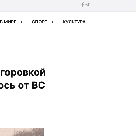
В МИРЕ
СПОРТ
КУЛЬТУРА
огоровкой
ось от ВС