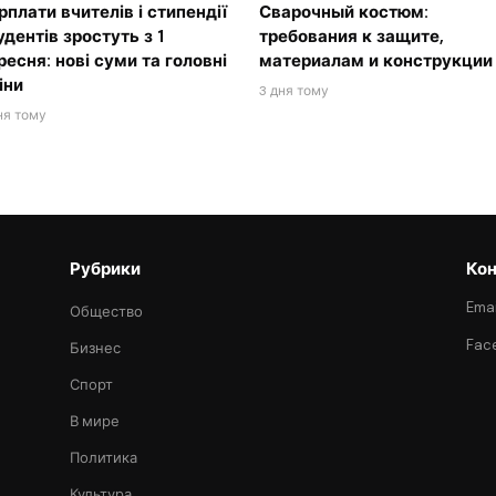
рплати вчителів і стипендії
Сварочный костюм:
удентів зростуть з 1
требования к защите,
ресня: нові суми та головні
материалам и конструкции
іни
3 дня тому
ня тому
Рубрики
Кон
Emai
Общество
Fac
Бизнес
Спорт
В мире
Политика
Культура