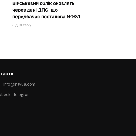
Військовий облік оновлять
через дані ДПС: що
передбачає постанова №981
3 дня тому
такти
l: info@intvua.com
ebook
·
Telegram