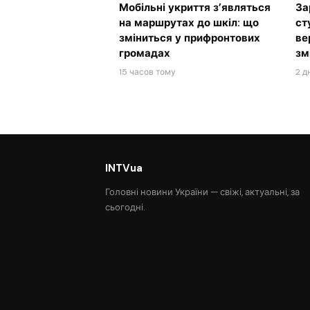
Мобільні укриття з’являться
За
на маршрутах до шкіл: що
ст
зміниться у прифронтових
ве
громадах
зм
15 часов тому
2 д
INTVua
Головні новини України — свіжі, актуальні, за
сьогодні.