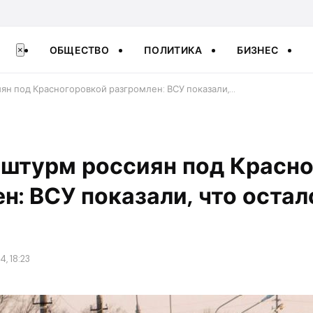
ОБЩЕСТВО
ПОЛИТИКА
БИЗНЕС
×
ян под Красногоровкой разгромлен: ВСУ показали,…
 штурм россиян под Красн
н: ВСУ показали, что остал
, 18:23