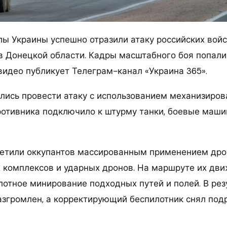
ы Украины успешно отразили атаку российских войс
в Донецкой области. Кадры масштабного боя попали
видео публикует Телеграм-канал «Украина 365».
лись провести атаку с использованием механизиров
отивника подключило к штурму танки, боевые маши
етили оккупантов массированным применением дрон
 комплексов и ударных дронов. На маршруте их дв
лотное минирование подходных путей и полей. В рез
азгромлен, а корректирующий беспилотник снял под