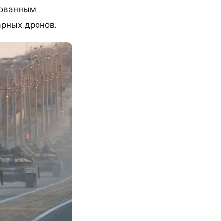
рованным
арных дронов.