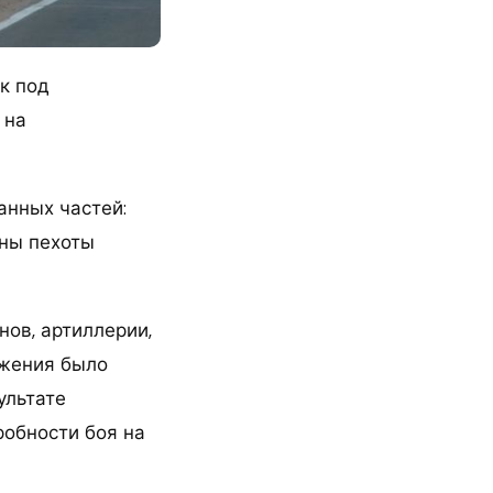
к под
 на
анных частей:
ны пехоты
ов, артиллерии,
ижения было
ультате
робности боя на