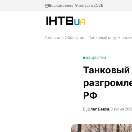
Перейти
Воскресенье, 9 августа 2026
до
контенту
Головна
›
Общество
›
Танковый штурм росси
ОБЩЕСТВО
Танковый
разгромле
РФ
By
Олег Бевзя
/
9 июня 2024