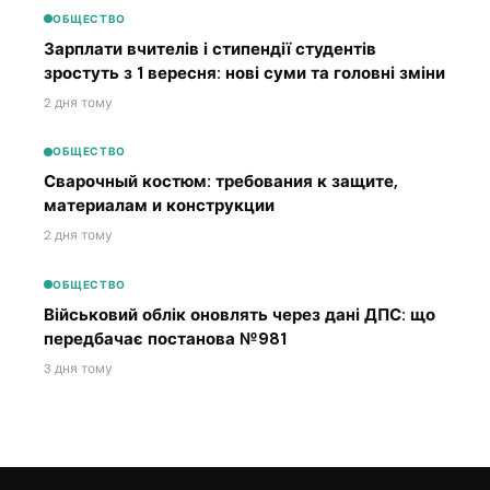
ОБЩЕСТВО
Зарплати вчителів і стипендії студентів
зростуть з 1 вересня: нові суми та головні зміни
2 дня тому
ОБЩЕСТВО
Сварочный костюм: требования к защите,
материалам и конструкции
2 дня тому
ОБЩЕСТВО
Військовий облік оновлять через дані ДПС: що
передбачає постанова №981
3 дня тому