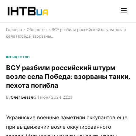
Перейти
до
контенту
Головна
›
Общество
›
ВСУ разбили российский штурм возле
села Победа: взорваны…
ОБЩЕСТВО
ВСУ разбили российский штурм
возле села Победа: взорваны танки,
пехота погибла
By
Олег Бевзя
/
24 июня 2024, 22:23
Украинские военные заметили оккупантов еще
при выдвижении возле оккупированного