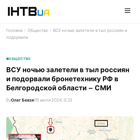
Перейти
до
контенту
Головна
›
Общество
›
ВСУ ночью залетели в тыл россиян и
подорвали…
ОБЩЕСТВО
ВСУ ночью залетели в тыл россиян
и подорвали бронетехнику РФ в
Белгородской области – СМИ
By
Олег Бевзя
/
15 июля 2024, 12:23