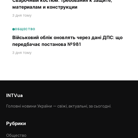
Сварочный костюм: требования к защите,
материалам и конструкции
3 дня тому
ОБЩЕСТВО
Військовий облік оновлять через дані ДПС: що
передбачає постанова №981
3 дня тому
INTVua
Головні новини України — свіжі, актуальні, за сьогодні.
Рубрики
Общество