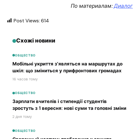
По материалам:
Диалог
Post Views:
614
Схожі новини
ОБЩЕСТВО
Мобільні укриття з’являться на маршрутах до
шкіл: що зміниться у прифронтових громадах
16 часов тому
ОБЩЕСТВО
Зарплати вчителів і стипендії студентів
зростуть з 1 вересня: нові суми та головні зміни
2 дня тому
ОБЩЕСТВО