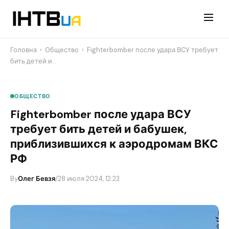
Перейти
до
контенту
Головна
›
Общество
›
Fighterbomber после удара ВСУ требует
бить детей и…
ОБЩЕСТВО
Fighterbomber после удара ВСУ
требует бить детей и бабушек,
приблизившихся к аэродромам ВКС
РФ
By
Олег Бевзя
/
28 июля 2024, 12:23