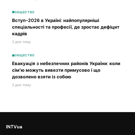
ОБЩЕСТВО
Вступ-2026 в Україні: найпопулярніші
спеціальності та професії, де зростає дефіцит
кадрів
3 дня тому
ОБЩЕСТВО
Евакуація з небезпечних районів України: коли
сім’ю можуть вивезти примусово і що
дозволено взяти із собою
3 дня тому
INTVua