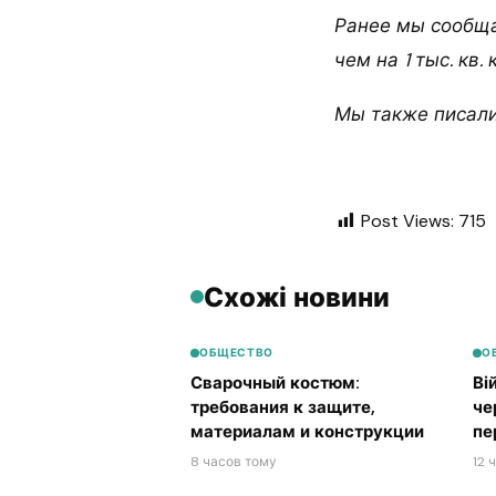
Ранее мы сообща
чем на 1 тыс. кв. 
Мы также писали
Post Views:
715
Схожі новини
ОБЩЕСТВО
О
Сварочный костюм:
Ві
требования к защите,
че
материалам и конструкции
пе
8 часов тому
12 