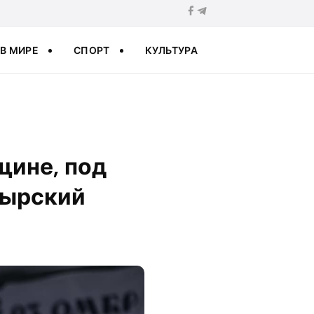
В МИРЕ
СПОРТ
КУЛЬТУРА
щине, под
Сырский