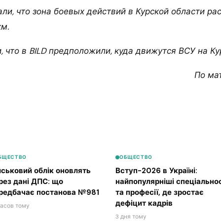
ли, что зона боевых действий в Курской области ра
км.
, что в BILD предположили, куда движутся ВСУ на К
По ма
БЩЕСТВО
ОБЩЕСТВО
йськовий облік оновлять
Вступ-2026 в Україні:
рез дані ДПС: що
найпопулярніші спеціальнос
редбачає постанова №981
та професії, де зростає
дефіцит кадрів
часов тому
3 дня тому