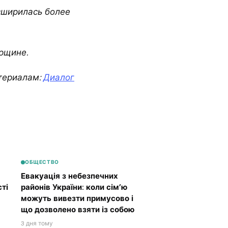
сширилась более
урщине.
териалам:
Диалог
ОБЩЕСТВО
Евакуація з небезпечних
ті
районів України: коли сім’ю
можуть вивезти примусово і
що дозволено взяти із собою
3 дня тому