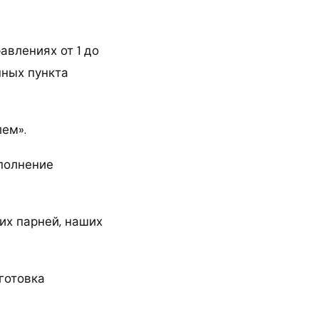
авлениях от 1 до
нных пункта
лем».
ополнение
их парней, наших
готовка