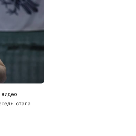
 видео
еседы стала