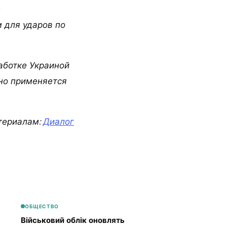
е
 для ударов по
аботке Украиной
вно применяется
териалам:
Диалог
ОБЩЕСТВО
Військовий облік оновлять