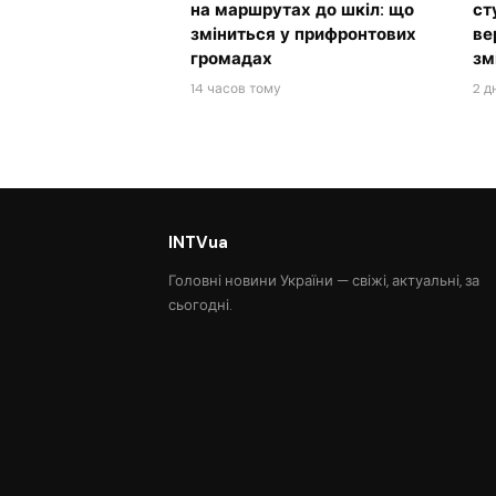
на маршрутах до шкіл: що
ст
зміниться у прифронтових
ве
громадах
зм
14 часов тому
2 д
INTVua
Головні новини України — свіжі, актуальні, за
сьогодні.