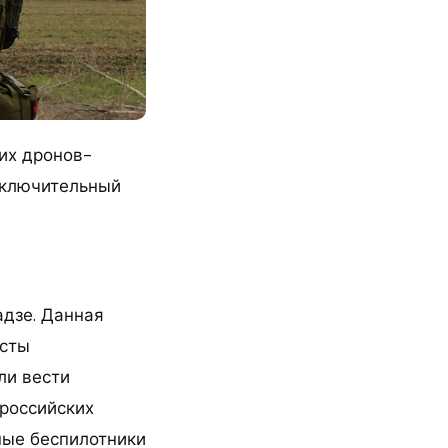
их дронов-
аключительный
адзе. Данная
исты
ли вести
 российских
ные беспилотники