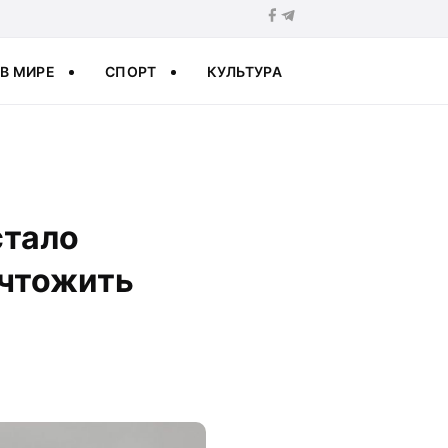
В МИРЕ
СПОРТ
КУЛЬТУРА
стало
ичтожить