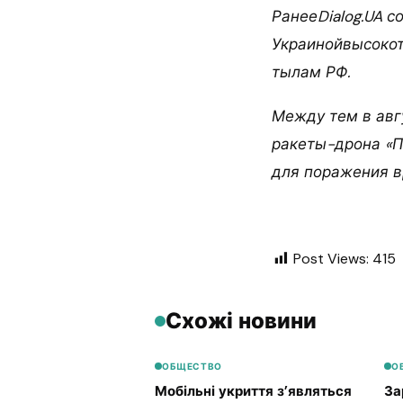
РанееDialog.UA 
Украинойвысокот
тылам РФ.
Между тем в авг
ракеты-дрона «П
для поражения в
Post Views:
415
Схожі новини
ОБЩЕСТВО
О
Мобільні укриття з’являться
За