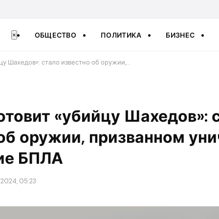
ОБЩЕСТВО
ПОЛИТИКА
БИЗНЕС
×
цу Шахедов»: стало известно об оружии,…
отовит «убийцу Шахедов»: 
об оружии, призванном ун
ие БПЛА
 2024, 05:23