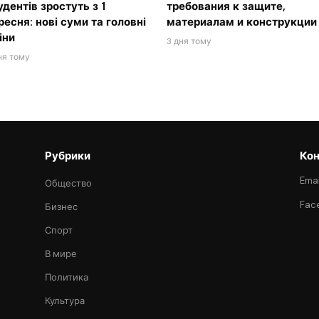
удентів зростуть з 1
требования к защите,
ресня: нові суми та головні
материалам и конструкции
іни
3 дня тому
ня тому
Рубрики
Кон
Emai
Общество
Fac
Бизнес
Спорт
В мире
Политика
Культура