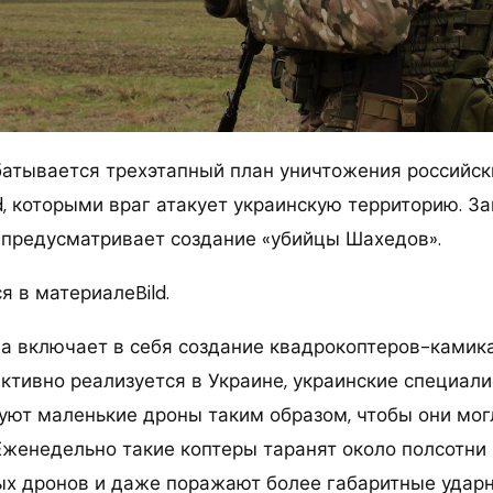
батывается трехэтапный план уничтожения российск
, которыми враг атакует украинскую территорию. З
а предусматривает создание «убийцы Шахедов».
я в материалеBild.
а включает в себя создание квадрокоптеров-камик
ктивно реализуется в Украине, украинские специал
ют маленькие дроны таким образом, чтобы они мог
Еженедельно такие коптеры таранят около полсотни
х дронов и даже поражают более габаритные удар