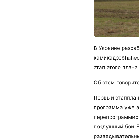
В Украине разра
камикадзеShahed
этап этого план
Об этом говоритс
Первый этапплан
программа уже а
перепрограммиру
воздушный бой. 
разведывательны