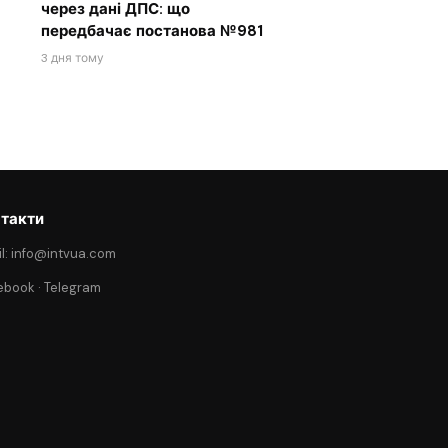
через дані ДПС: що
передбачає постанова №981
3 дня тому
такти
l: info@intvua.com
ebook
·
Telegram