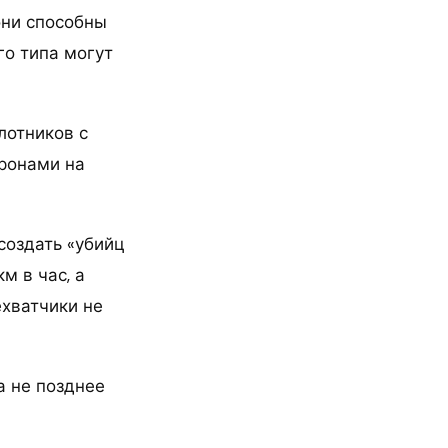
они способны
го типа могут
лотников с
ронами на
создать «убийц
м в час, а
ехватчики не
а не позднее