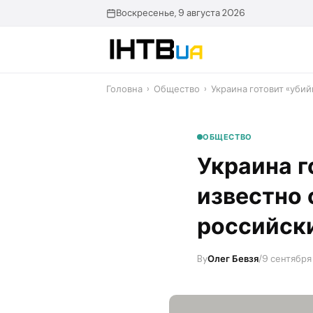
Перейти
Воскресенье, 9 августа 2026
до
контенту
Головна
›
Общество
›
Украина готовит «убий
ОБЩЕСТВО
Украина г
известно 
российск
By
Олег Бевзя
/
9 сентября