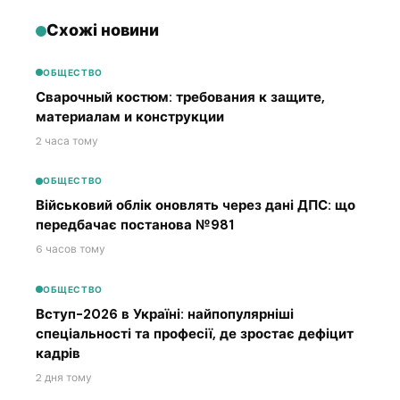
Схожі новини
ОБЩЕСТВО
Сварочный костюм: требования к защите,
материалам и конструкции
2 часа тому
ОБЩЕСТВО
Військовий облік оновлять через дані ДПС: що
передбачає постанова №981
6 часов тому
ОБЩЕСТВО
Вступ-2026 в Україні: найпопулярніші
спеціальності та професії, де зростає дефіцит
кадрів
2 дня тому