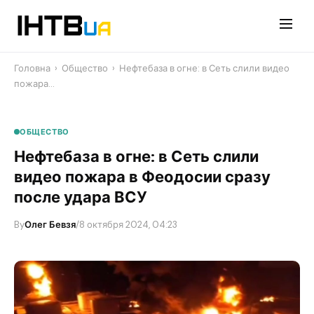
Перейти
до
контенту
Головна
›
Общество
›
Нефтебаза в огне: в Сеть слили видео
пожара…
ОБЩЕСТВО
Нефтебаза в огне: в Сеть слили
видео пожара в Феодосии сразу
после удара ВСУ
By
Олег Бевзя
/
8 октября 2024, 04:23