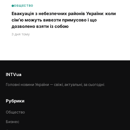
ОБЩЕСТВО
Евакуація з небезпечних районів України: коли
сім’ю можуть вивезти примусово і що
дозволено взяти із собою
3 дня тому
INTVua
Головні новини України — свіжі, актуальні, за сьогодні.
Рубрики
Общество
Бизнес