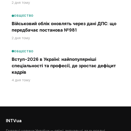
2 дня тому
ОБЩЕСТВО
Військовий облік оновлять через дані ДПС: що
передбачає постанова №981
2 дня тому
ОБЩЕСТВО
Вступ-2026 в Україні: найпопулярніші
спеціальності та професії, де зростає дефіцит
кадрів
4 дня тому
INTVua
Головні новини України — свіжі, актуальні, за сьогодні.