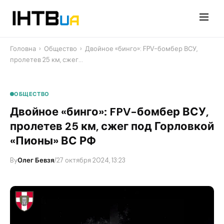
Перейти
до
контенту
Головна
›
Общество
›
​Двойное «бинго»: FPV-бомбер ВСУ,
пролетев 25 км, сжег…
ОБЩЕСТВО
​Двойное «бинго»: FPV-бомбер ВСУ,
пролетев 25 км, сжег под Горловкой
«Пионы» ВС РФ
By
Олег Бевзя
/
27 октября 2024, 13:23