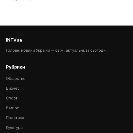
INTVua
Головні новини України — свіжі, актуальні, за сьогодні.
Рубрики
Общество
Бизнес
Спорт
В мире
Политика
Культура