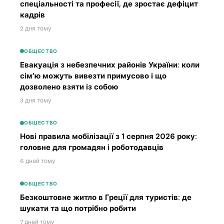
спеціальності та професії, де зростає дефіцит
кадрів
2 дня тому
ОБЩЕСТВО
Евакуація з небезпечних районів України: коли
сім’ю можуть вивезти примусово і що
дозволено взяти із собою
3 дня тому
ОБЩЕСТВО
Нові правила мобілізації з 1 серпня 2026 року:
головне для громадян і роботодавців
6 дней тому
ОБЩЕСТВО
Безкоштовне житло в Греції для туристів: де
шукати та що потрібно робити
7 дней тому