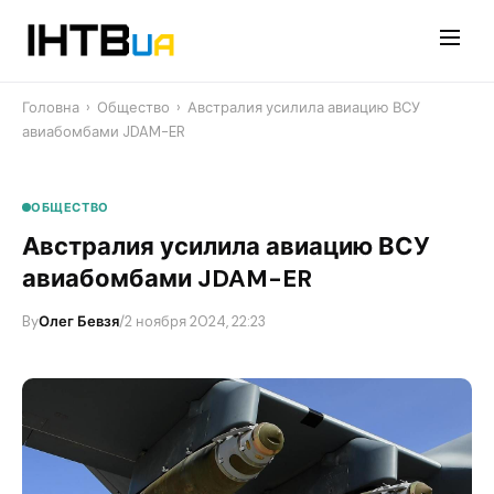
Перейти
до
контенту
Головна
›
Общество
›
Австралия усилила авиацию ВСУ
авиабомбами JDAM-ER
ОБЩЕСТВО
Австралия усилила авиацию ВСУ
авиабомбами JDAM-ER
By
Олег Бевзя
/
2 ноября 2024, 22:23