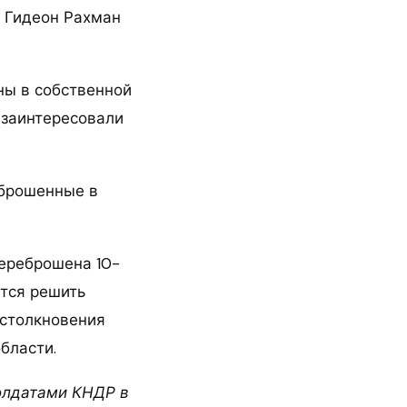
s Гидеон Рахман
ны в собственной
и заинтересовали
еброшенные в
ереброшена 10-
тся решить
естолкновения
бласти.
солдатами КНДР в