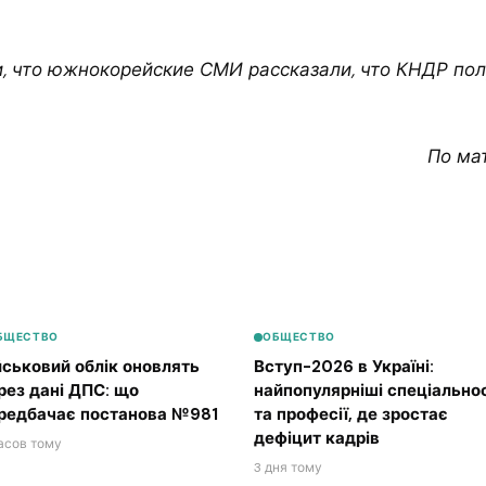
, что южнокорейские СМИ рассказали, что КНДР пол
По ма
БЩЕСТВО
ОБЩЕСТВО
йськовий облік оновлять
Вступ-2026 в Україні:
рез дані ДПС: що
найпопулярніші спеціальнос
редбачає постанова №981
та професії, де зростає
дефіцит кадрів
часов тому
3 дня тому