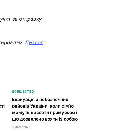
учит за отправку
териалам:
Диалог
ОБЩЕСТВО
Евакуація з небезпечних
ті
районів України: коли сім’ю
можуть вивезти примусово і
що дозволено взяти із собою
3 дня тому