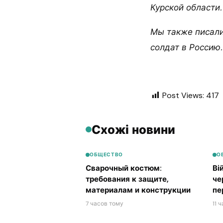
Курской области.
Мы также писали
солдат в Россию.
Post Views:
417
Схожі новини
ОБЩЕСТВО
О
Сварочный костюм:
Ві
требования к защите,
че
материалам и конструкции
пе
7 часов тому
11 