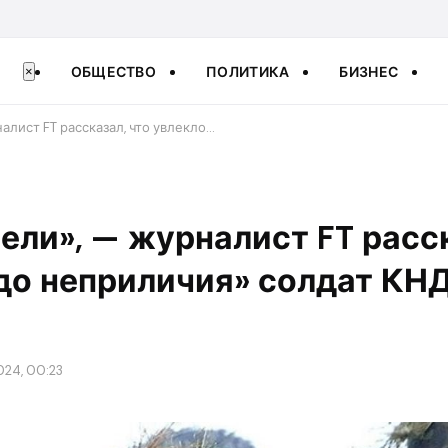
ОБЩЕСТВО
ПОЛИТИКА
БИЗНЕС
×
налист FT рассказал, что увлекло…
сели», — журналист FT расс
до неприличия» солдат КНД
024, 00:23