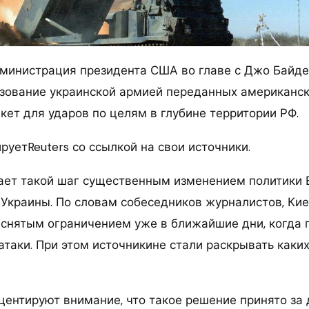
инистрация президента США во главе с Джо Байде
ьзование украинской армией переданных американс
кет для ударов по целям в глубине территории РФ.
уетReuters со ссылкой на свои источники.
ает такой шаг существенным изменением политики 
 Украины. По словам собеседников журналистов, Ки
 снятым ограничением уже в ближайшие дни, когда
атаки. При этом источникине стали раскрывать каки
центируют внимание, что такое решение принято за