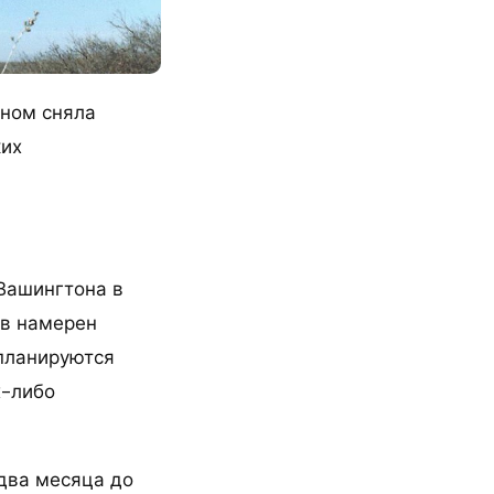
ном сняла
ких
Вашингтона в
ев намерен
 планируются
х-либо
 два месяца до