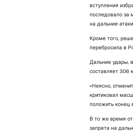
вступления избр
последовало за 
на дальние атак
Кроме того, реш
перебросила в Р
Дальние удары, 
составляет 306 к
«Неясно, отмени
критиковал масш
положить конец в
В то же время о
запрета на даль