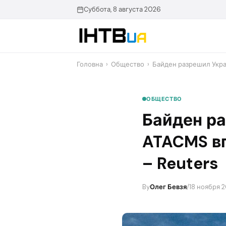
Перейти
Суббота, 8 августа 2026
до
контенту
Головна
›
Общество
›
Байден разрешил Укра
ОБЩЕСТВО
Байден ра
ATACMS вг
– Reuters
By
Олег Бевзя
/
18 ноября 2