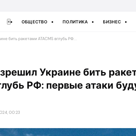
ОБЩЕСТВО
ПОЛИТИКА
БИЗНЕС
×
ине бить ракетами ATACMS вглубь РФ:…
зрешил Украине бить раке
лубь РФ: первые атаки буд
024, 00:23