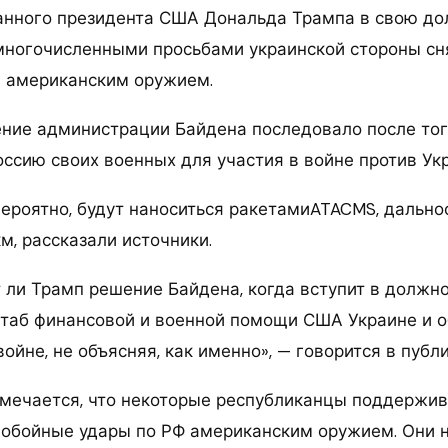
анного президента США Дональда Трампа в свою до
многочисленными просьбами украинской стороны сн
и американским оружием.
ение администрации Байдена последовало после тог
оссию своих военных для участия в войне против Ук
вероятно, будут наноситься ракетамиATACMS, дально
м, рассказали источники.
т ли Трамп решение Байдена, когда вступит в должно
таб финансовой и военной помощи США Украине и 
ойне, не объясняя, как именно», — говорится в публ
тмечается, что некоторые республиканцы поддержив
нобойные удары по РФ американским оружием. Они 