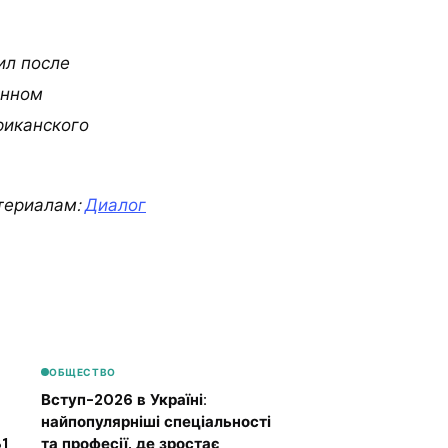
ил после
анном
риканского
териалам:
Диалог
ОБЩЕСТВО
Вступ-2026 в Україні:
найпопулярніші спеціальності
1
та професії, де зростає