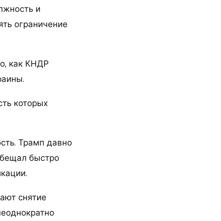
лжность и
ять ограничение
о, как КНДР
раины.
сть которых
сть. Трамп давно
обещал быстро
икации.
ают снятие
неоднократно