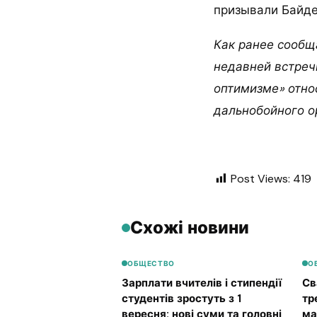
призывали Байде
Как ранее сообщ
недавней встреч
оптимизме» отно
дальнобойного о
Post Views:
419
Схожі новини
ОБЩЕСТВО
О
Зарплати вчителів і стипендії
Св
студентів зростуть з 1
тр
вересня: нові суми та головні
ма