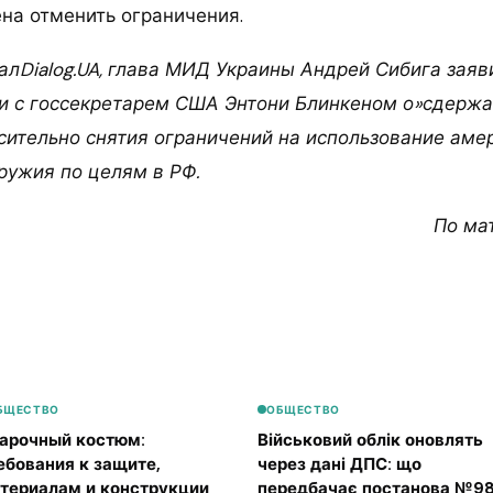
на отменить ограничения.
алDialog.UA, глава МИД Украины Андрей Сибига заяв
и с госсекретарем США Энтони Блинкеном о»сдерж
сительно снятия ограничений на использование аме
ружия по целям в РФ.
По ма
БЩЕСТВО
ОБЩЕСТВО
арочный костюм:
Військовий облік оновлять
ебования к защите,
через дані ДПС: що
териалам и конструкции
передбачає постанова №98