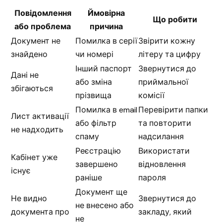
Повідомлення
Ймовірна
Що робити
або проблема
причина
Документ не
Помилка в серії
Звірити кожну
знайдено
чи номері
літеру та цифру
Інший паспорт
Звернутися до
Дані не
або зміна
приймальної
збігаються
прізвища
комісії
Помилка в email
Перевірити папки
Лист активації
або фільтр
та повторити
не надходить
спаму
надсилання
Реєстрацію
Використати
Кабінет уже
завершено
відновлення
існує
раніше
пароля
Документ ще
Не видно
Звернутися до
не внесено або
документа про
закладу, який
не