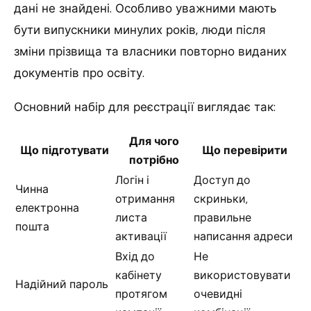
дані не знайдені. Особливо уважними мають
бути випускники минулих років, люди після
зміни прізвища та власники повторно виданих
документів про освіту.
Основний набір для реєстрації виглядає так:
Для чого
Що підготувати
Що перевірити
потрібно
Логін і
Доступ до
Чинна
отримання
скриньки,
електронна
листа
правильне
пошта
активації
написання адреси
Вхід до
Не
кабінету
використовувати
Надійний пароль
протягом
очевидні