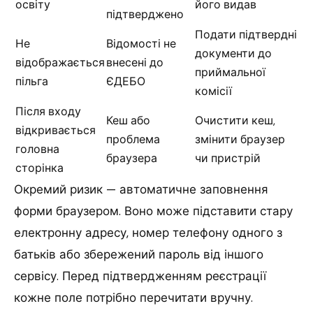
освіту
його видав
підтверджено
Подати підтвердні
Не
Відомості не
документи до
відображається
внесені до
приймальної
пільга
ЄДЕБО
комісії
Після входу
Кеш або
Очистити кеш,
відкривається
проблема
змінити браузер
головна
браузера
чи пристрій
сторінка
Окремий ризик — автоматичне заповнення
форми браузером. Воно може підставити стару
електронну адресу, номер телефону одного з
батьків або збережений пароль від іншого
сервісу. Перед підтвердженням реєстрації
кожне поле потрібно перечитати вручну.