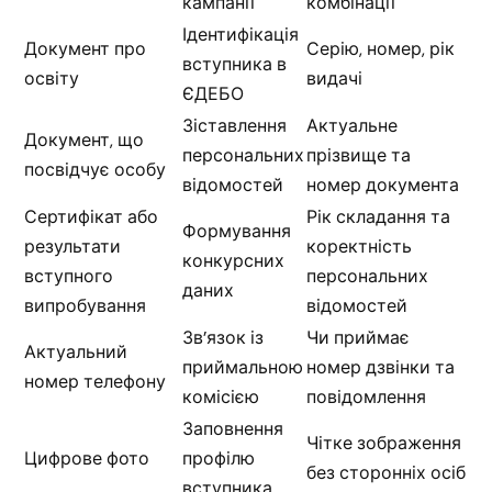
кампанії
комбінації
Ідентифікація
Документ про
Серію, номер, рік
вступника в
освіту
видачі
ЄДЕБО
Зіставлення
Актуальне
Документ, що
персональних
прізвище та
посвідчує особу
відомостей
номер документа
Сертифікат або
Рік складання та
Формування
результати
коректність
конкурсних
вступного
персональних
даних
випробування
відомостей
Зв’язок із
Чи приймає
Актуальний
приймальною
номер дзвінки та
номер телефону
комісією
повідомлення
Заповнення
Чітке зображення
Цифрове фото
профілю
без сторонніх осіб
вступника