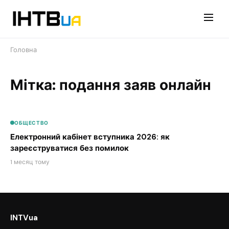
Перейти
до
контенту
Головна
Мітка: подання заяв онлайн
ОБЩЕСТВО
Електронний кабінет вступника 2026: як
зареєструватися без помилок
1 месяц тому
INTVua