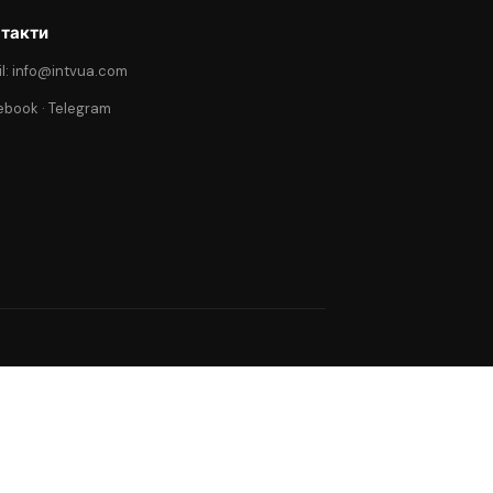
такти
l: info@intvua.com
ebook
·
Telegram