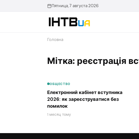
Перейти
Пятница, 7 августа 2026
до
контенту
Головна
Мітка: реєстрація в
ОБЩЕСТВО
Електронний кабінет вступника
2026: як зареєструватися без
помилок
1 месяц тому