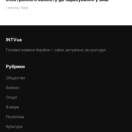
1 месяц тому
INTVua
Головні новини України — свіжі, актуальні, за сьогодні.
Рубрики
Общество
Бизнес
Спорт
В мире
Политика
Культура