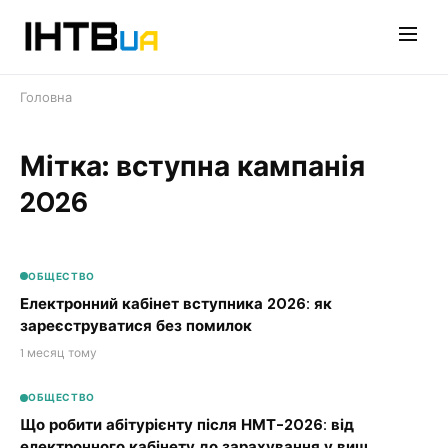
Перейти
до
контенту
Головна
Мітка: вступна кампанія
2026
ОБЩЕСТВО
Електронний кабінет вступника 2026: як
зареєструватися без помилок
1 месяц тому
ОБЩЕСТВО
Що робити абітурієнту після НМТ-2026: від
електронного кабінету до зарахування у виш