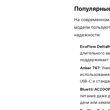
Популярные
На современном 
модели пользуют
надежности:
EcoFlow DeltaM
длительного а
поддерживает 
Anker 767:
Унив
использования 
USB-C и станда
Bluetti AC200P
питание даже д
дачи или кемпи