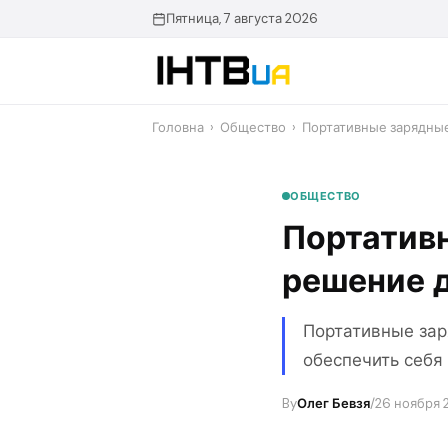
Перейти
Пятница, 7 августа 2026
до
контенту
Головна
›
Общество
›
Портативные зарядны
ОБЩЕСТВО
Портатив
решение д
Портативные зар
обеспечить себя
By
Олег Бевзя
/
26 ноября 