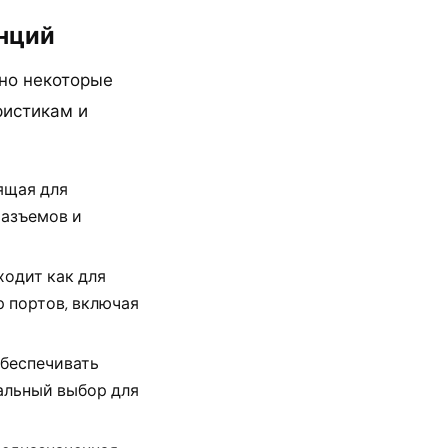
нций
но некоторые
ристикам и
ящая для
разъемов и
одит как для
р портов, включая
обеспечивать
еальный выбор для