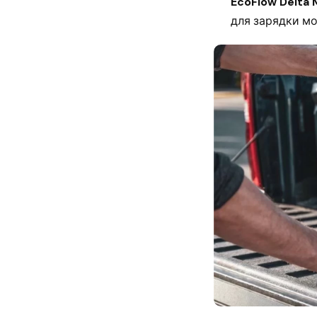
EcoFlow Delta M
для зарядки м