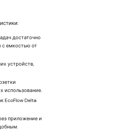
истики:
задач достаточно
и с емкостью от
их устройств,
озетки
их использование.
 EcoFlow Delta
рез приложение и
добным.