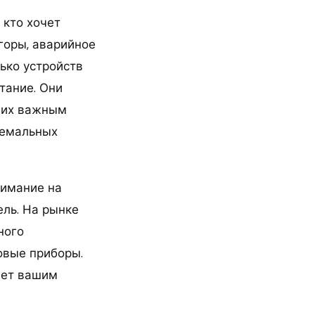
 кто хочет
 горы, аварийное
ько устройств
тание. Они
т их важным
ремальных
нимание на
ль. На рынке
ного
овые приборы.
нет вашим