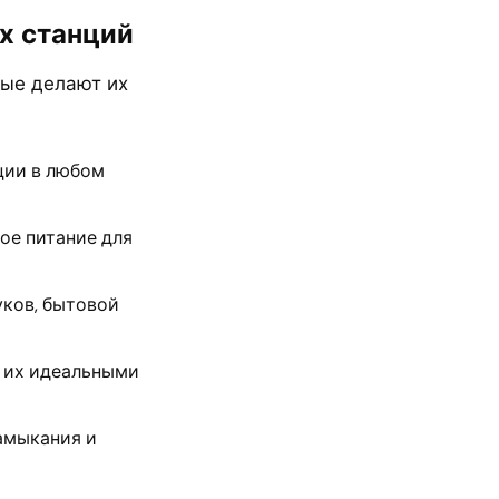
х станций
рые делают их
ции в любом
е питание для
уков, бытовой
 их идеальными
амыкания и