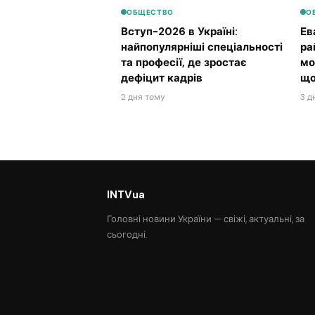
ОБЩЕСТВО
О
Вступ-2026 в Україні:
Ев
найпопулярніші спеціальності
ра
та професії, де зростає
мо
дефіцит кадрів
що
2 дня тому
3 д
INTVua
Головні новини України — свіжі, актуальні, за
сьогодні.