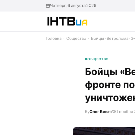
Перейти
Четверг, 6 августа 2026
до
контенту
Головна
›
Общество
›
Бойцы «Ветролома» 3
ОБЩЕСТВО
Бойцы «В
фронте по
уничтоже
By
Олег Бевзя
/
30 ноября 2