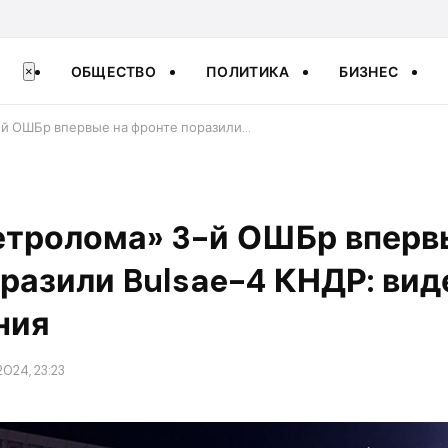
ОБЩЕСТВО
ПОЛИТИКА
БИЗНЕС
×
-й ОШБр впервые на фронте поразили…
етролома» 3-й ОШБр вперв
разили Bulsae-4 КНДР: вид
ния
024, 23:23