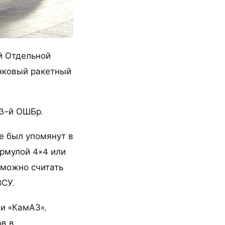
й Отдельной
нковый ракетный
 3-й ОШБр.
е был упомянут в
ормулой 4×4 или
 можно считать
СУ.
и «КамАЗ»,
ов в