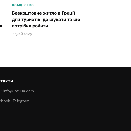
ОБЩЕСТВО
Безкоштовне житло в Греції
для туристів: де шукати та що
в
потрібно робити
7 дней тому
такти
l: info@intvua.com
ebook
·
Telegram