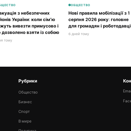
БЩЕСТВО
ОБЩЕСТВО
акуація з небезпечних
Нові правила мобілізації з 1
йонів України: коли сім’ю
серпня 2026 року: головне
жуть вивезти примусово і
для громадян і роботодавці
 дозволено взяти із собою
6 дней тому
ня тому
Рубрики
Кон
Emai
Общество
Fac
Бизнес
Спорт
В мире
Политика