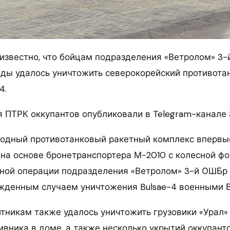
 известно, что бойцам подразделения «Ветролом» 3-
ды удалось уничтожить северокорейский противота
4.
 ПТРК оккупантов опубликовали в Telegram-канале
одный противотанковый ракетный комплекс впервы
н на основе бронетранспортера М-2010 с колесной ф
шной операции подразделения «Ветролом» 3-й ОШБр
жденным случаем уничтожения Bulsae-4 военными В
тникам также удалось уничтожить грузовики «Урал» 
ивника в доме, а также несколько укрытий оккупант