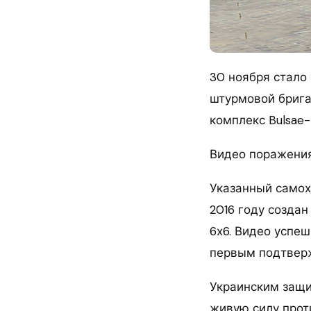
30 ноября стало
штурмовой брига
комплекс Bulsae-
Видео поражения
Указанный самох
2016 году созда
6х6. Видео успе
первым подтвер
Украинским защи
живую силу прот