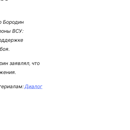
р Бородин
роны ВСУ:
поддержке
боя.
ин заявлял, что
жения.
териалам:
Диалог