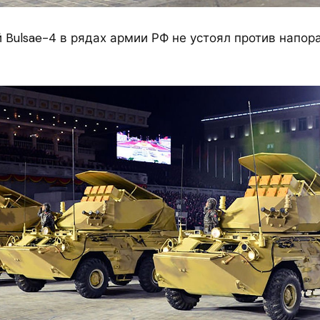
 Bulsae-4 в рядах армии РФ не устоял против напора