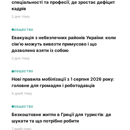
спеціальності та професії, де зростає дефіцит
кадрів
2 дня тому
ОБЩЕСТВО
Евакуація з небезпечних районів України: коли
сім’ю можуть вивезти примусово і що
дозволено взяти із собою
3 дня тому
ОБЩЕСТВО
Нові правила мобілізації з 1 серпня 2026 року:
головне для громадян і роботодавців
6 дней тому
ОБЩЕСТВО
Безкоштовне житло в Греції для туристів: де
шукати та що потрібно робити
7 дней тому