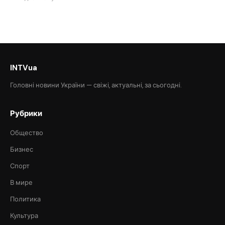
INTVua
Головні новини України — свіжі, актуальні, за сьогодні.
Рубрики
Общество
Бизнес
Спорт
В мире
Политика
Культура