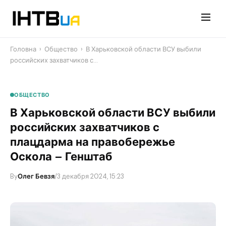
Перейти
до
контенту
Головна
›
Общество
›
В Харьковской области ВСУ выбили
российских захватчиков с…
ОБЩЕСТВО
В Харьковской области ВСУ выбили
российских захватчиков с
плацдарма на правобережье
Оскола – Генштаб
By
Олег Бевзя
/
3 декабря 2024, 15:23