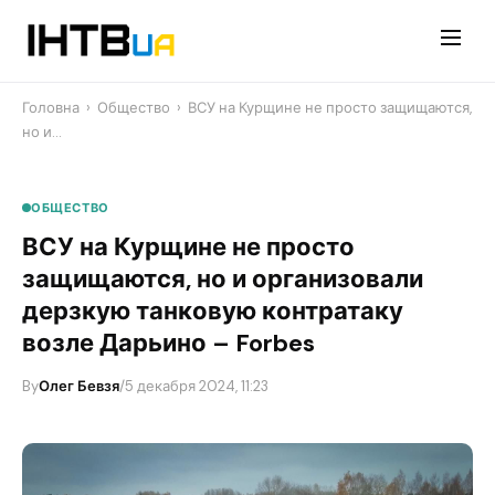
Перейти
до
контенту
Головна
›
Общество
›
​ВСУ на Курщине не просто защищаются,
но и…
ОБЩЕСТВО
​ВСУ на Курщине не просто
защищаются, но и организовали
дерзкую танковую контратаку
возле Дарьино – Forbes
By
Олег Бевзя
/
5 декабря 2024, 11:23