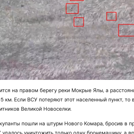
ится на правом берегу реки Мокрые Ялы, а расстоян
5 км. Если ВСУ потеряют этот населенный пункт, то 
итников Великой Новоселки.
ккупанты пошли на штурм Нового Комара, бросив в п
 удалось уничтожить только одну бронемашину, а в