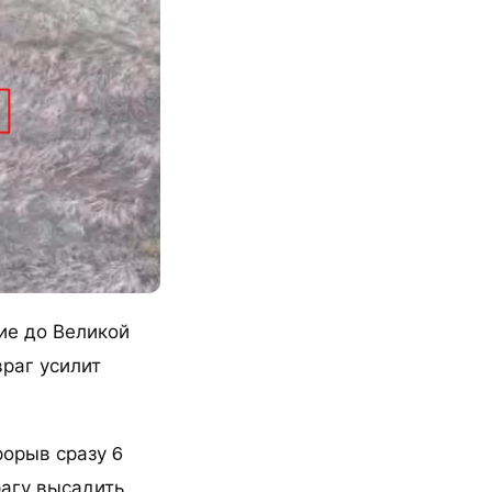
ие до Великой
враг усилит
рорыв сразу 6
рагу высадить