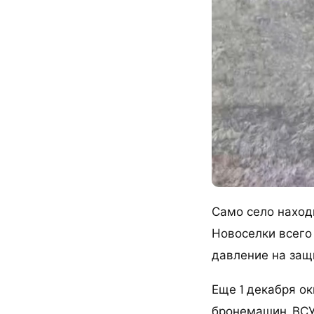
Само село наход
Новоселки всего 
давление на защ
Еще 1 декабря о
бронемашин. ВСУ