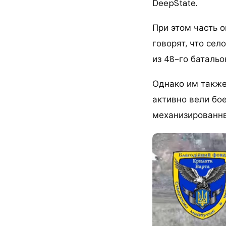
DeepState.
При этом часть о
говорят, что се
из 48-го батальо
Однако им также
активно вели бое
механизированнв