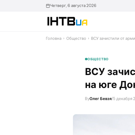
Перейти
Четверг, 6 августа 2026
до
контенту
Головна
›
Общество
›
​ВСУ зачистили от арм
ОБЩЕСТВО
​ВСУ зачи
на юге До
By
Олег Бевзя
/
5 декабря 