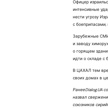
Офицер израильс
интенсивные уда
нести угрозу Из
с боеприпасами,
Зарубежные СМИ 
и заводу химору
о горящем здани
идти о складе с
В ЦАХАЛ тем вре
своих домах в ц
РанееDialog.UA с
назвал свержени
союзников сирийс