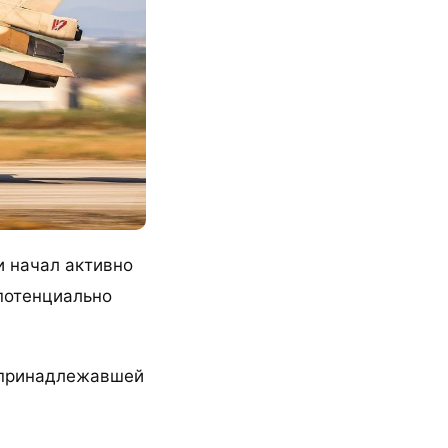
и начал активно
 потенциально
, принадлежавшей