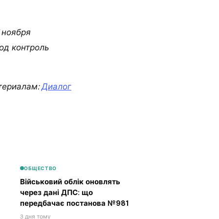
 ноября
од контроль
териалам:
Диалог
ОБЩЕСТВО
Військовий облік оновлять
через дані ДПС: що
передбачає постанова №981
3 дня тому