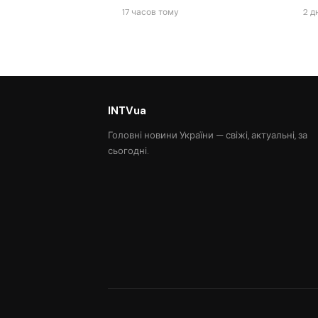
17 часов тому
2 д
INTVua
Головні новини України — свіжі, актуальні, за
сьогодні.