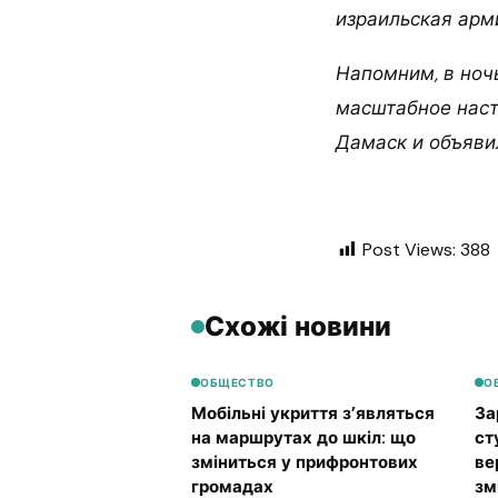
израильская арм
Напомним, в ноч
масштабное наст
Дамаск и объяви
Post Views:
388
Схожі новини
ОБЩЕСТВО
О
Мобільні укриття з’являться
За
на маршрутах до шкіл: що
ст
зміниться у прифронтових
ве
громадах
зм