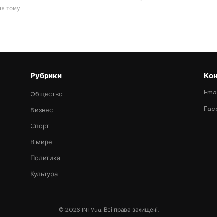
ня тому
Рубрики
Кон
Emai
Общество
Fac
Бизнес
Спорт
В мире
Политика
Культура
© 2026 INTVua. Всі права захищені.