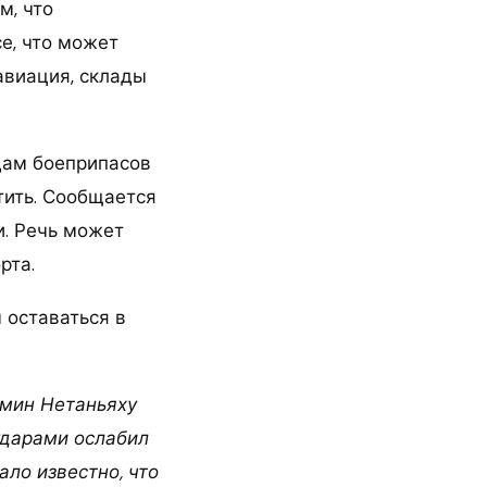
м, что
е, что может
авиация, склады
дам боеприпасов
тить. Сообщается
и. Речь может
рта.
 оставаться в
ямин Нетаньяху
ударами ослабил
ало известно, что