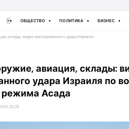
ОБЩЕСТВО
ПОЛИТИКА
БИЗНЕС
×
ция, склады: видео массированного удара Израиля…
ружие, авиация, склады: в
нного удара Израиля по в
 режима Асада
024, 20:23