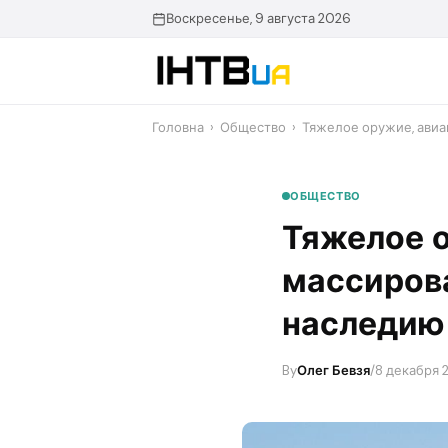
Перейти
Воскресенье, 9 августа 2026
до
контенту
Головна
›
Общество
›
Тяжелое оружие, авиа
ОБЩЕСТВО
Тяжелое о
массирова
наследию
By
Олег Бевзя
/
8 декабря 2