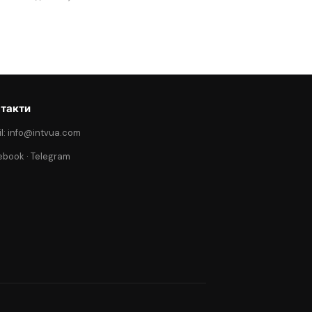
такти
l: info@intvua.com
ebook
·
Telegram