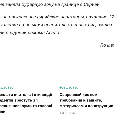
ия заняла буферную зону на границе с Сирией.
ь на воскресенье сирийские повстанцы, начавшие 27
упление на позиции правительственных сил, взяли п
ли опадении режима Асада.
По ма
БЩЕСТВО
ОБЩЕСТВО
рплати вчителів і стипендії
Сварочный костюм:
удентів зростуть з 1
требования к защите,
ресня: нові суми та головні
материалам и конструкции
іни
3 дня тому