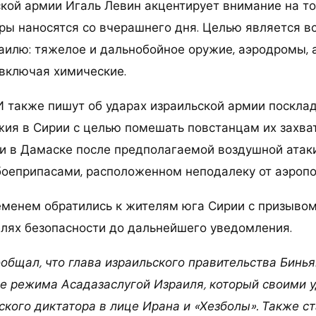
кой армии Игаль Левин акцентирует внимание на то
ры наносятся со вчерашнего дня. Целью является вс
раилю: тяжелое и дальнобойное оружие, аэродромы, 
 включая химические.
также пишут об ударах израильской армии поскла
жия в Сирии с целью помешать повстанцам их захва
и в Дамаске после предполагаемой воздушной атак
 боеприпасами, расположенном неподалеку от аэропо
менем обратились к жителям юга Сирии с призывом
елях безопасности до дальнейшего уведомления.
ообщал, что глава израильского правительства Бинь
е режима Асадазаслугой Израиля, который своими 
кого диктатора в лице Ирана и «Хезболы». Также ст