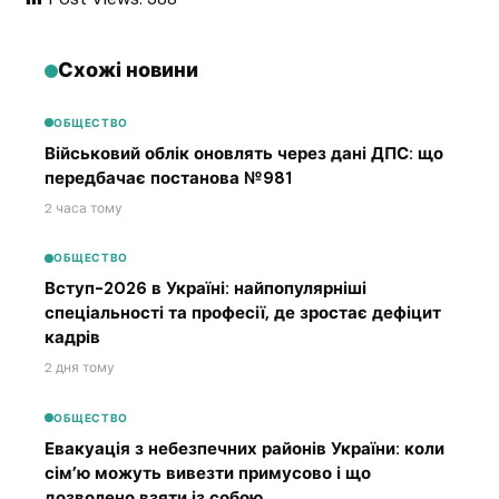
Схожі новини
ОБЩЕСТВО
Військовий облік оновлять через дані ДПС: що
передбачає постанова №981
2 часа тому
ОБЩЕСТВО
Вступ-2026 в Україні: найпопулярніші
спеціальності та професії, де зростає дефіцит
кадрів
2 дня тому
ОБЩЕСТВО
Евакуація з небезпечних районів України: коли
сім’ю можуть вивезти примусово і що
дозволено взяти із собою