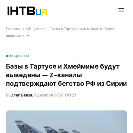
Перейти
до
контенту
Головна
›
Общество
›
Базы в Тартусе и Хмеймиме будут
выведены —…
ОБЩЕСТВО
Базы в Тартусе и Хмеймиме будут
выведены — Z-каналы
подтверждают бегство РФ из Сирии
By
Олег Бевзя
/
9 декабря 2024, 00:23