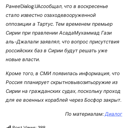
Ранее
Dialog.UA
сообщал, что в воскресенье
стало известно о
заходе
вооруженной
оппозиции а Тартус. Тем временем премьер
Сирии при правлении АсадаМухаммад Гази
аль-Джалали заявлял, что вопрос присутствия
российских баз в Сирии будут решать уже
новые власти.
Кроме того, в СМИ появилась информация, что
Россия планирует скрытно
вывозить
оружие из
Сирии на гражданских судах, поскольку проход
для ее военных кораблей через Босфор закрыт.
По материалам:
Диалог
Post Views:
388