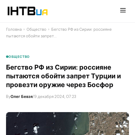
Перейти
до
контенту
Головна
›
Общество
›
Бегство РФ из Сирии: россияне
пытаются обойти запрет…
ОБЩЕСТВО
Бегство РФ из Сирии: россияне
пытаются обойти запрет Турции и
провезти оружие через Босфор
By
Олег Бевзя
/
9 декабря 2024, 07:23