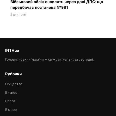
Військовий облік оновлять через дані ДПС: що
передбачає постанова №981
2 дня тому
INTVua
Головні новини України — свіжі, актуальні, за сьогодні.
Рубрики
Общество
Бизнес
Спорт
В мире