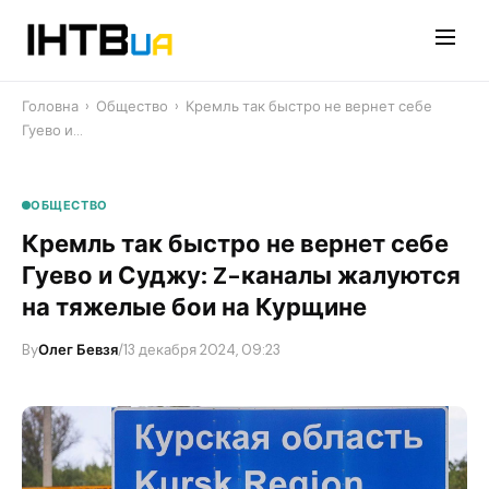
Перейти
до
контенту
Головна
›
Общество
›
​Кремль так быстро не вернет себе
Гуево и…
ОБЩЕСТВО
​Кремль так быстро не вернет себе
Гуево и Суджу: Z-каналы жалуются
на тяжелые бои на Курщине
By
Олег Бевзя
/
13 декабря 2024, 09:23