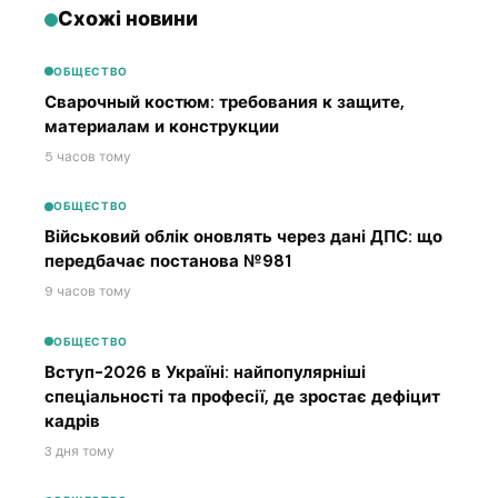
Схожі новини
ОБЩЕСТВО
Сварочный костюм: требования к защите,
материалам и конструкции
5 часов тому
ОБЩЕСТВО
Військовий облік оновлять через дані ДПС: що
передбачає постанова №981
9 часов тому
ОБЩЕСТВО
Вступ-2026 в Україні: найпопулярніші
спеціальності та професії, де зростає дефіцит
кадрів
3 дня тому