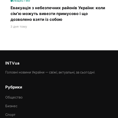
ОБЩЕСТВО
Евакуація з небезпечних районів України: коли
сім’ю можуть вивезти примусово і що
дозволено взяти із собою
3 дня тому
INTVua
Головні новини України — свіжі, актуальні, за сьогодні.
Рубрики
Общество
Бизнес
Спорт