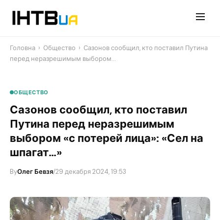
Перейти
до
контенту
Головна
›
Общество
›
Сазонов сообщил, кто поставил Путина
перед неразрешимым выбором…
ОБЩЕСТВО
Сазонов сообщил, кто поставил
Путина перед неразрешимым
выбором «с потерей лица»: «Сел на
шпагат…»
By
Олег Бевзя
/
29 декабря 2024, 19:53