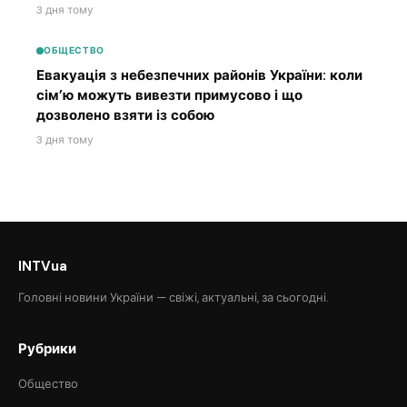
3 дня тому
ОБЩЕСТВО
Евакуація з небезпечних районів України: коли
сім’ю можуть вивезти примусово і що
дозволено взяти із собою
3 дня тому
INTVua
Головні новини України — свіжі, актуальні, за сьогодні.
Рубрики
Общество