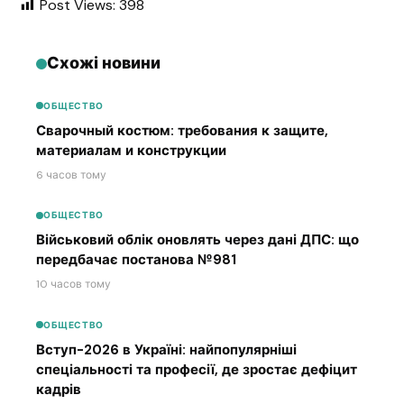
Post Views:
398
Схожі новини
ОБЩЕСТВО
Сварочный костюм: требования к защите,
материалам и конструкции
6 часов тому
ОБЩЕСТВО
Військовий облік оновлять через дані ДПС: що
передбачає постанова №981
10 часов тому
ОБЩЕСТВО
Вступ-2026 в Україні: найпопулярніші
спеціальності та професії, де зростає дефіцит
кадрів