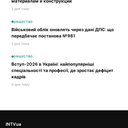
материалам и конструкции
2 дня тому
ОБЩЕСТВО
Військовий облік оновлять через дані ДПС: що
передбачає постанова №981
2 дня тому
ОБЩЕСТВО
Вступ-2026 в Україні: найпопулярніші
спеціальності та професії, де зростає дефіцит
кадрів
4 дня тому
INTVua