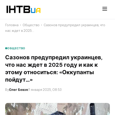
Перейти
до
контенту
Головна
›
Общество
›
Сазонов предупредил украинцев, что
нас ждет в 2025…
ОБЩЕСТВО
Сазонов предупредил украинцев,
что нас ждет в 2025 году и как к
этому относиться: «Оккупанты
пойдут…»
By
Олег Бевзя
/
1 января 2025, 08:53