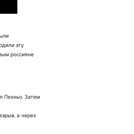
были
рдили эту
елым россияне
л Пехньо. Затем
зрыв, а через