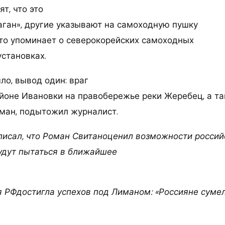
т, что это
ган», другие указывают на самоходную пушку
-то упоминает о северокорейских самоходных
установках.
ло, вывод один: враг
айоне Ивановки на правобережье реки Жеребец, а т
ман, подытожил журналист.
писал, что Роман Свитаноценил возможности россий
удут пытаться в ближайшее
 РФдостигла успехов под Лиманом: «Россияне суме