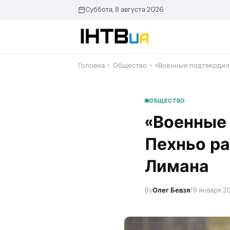
Перейти
Суббота, 8 августа 2026
до
контенту
Головна
›
Общество
›
«Военные подтвердили
ОБЩЕСТВО
«Военные
Пехньо ра
Лимана
By
Олег Бевзя
/
9 января 20