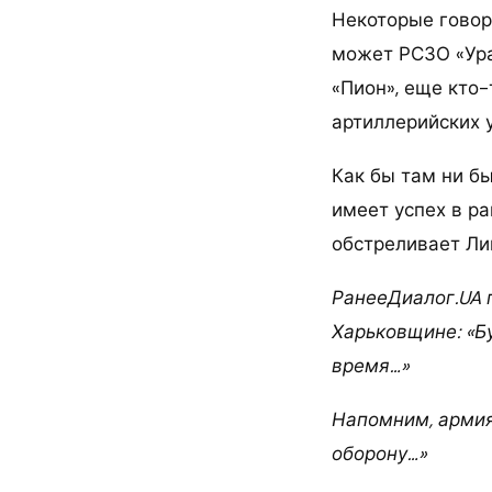
Некоторые говоря
может РСЗО «Ура
«Пион», еще кто
артиллерийских 
Как бы там ни бы
имеет успех в р
обстреливает Ли
РанееДиалог.UA 
Харьковщине: «Б
время…»
Напомним, армия
оборону…»