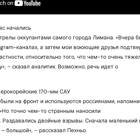
ас начались
трелы оккупантами самого города Лимана. «Вчера 
egram-каналах, а затем мои воюющие друзья подтве
астности, относительно того, что чем-то очень тяж
», – сказал аналитик. Возможно, речь идет о
еверокорейские 170-мм САУ
ибыли на фронт и используются россиянами, напомни
:»Но точно чем-то странным наносили
. Раздавались двойные взрывы. Сначала маленький в
– большой», – рассказал Пехньо.