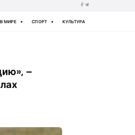
В МИРЕ
СПОРТ
КУЛЬТУРА
ию», –
елах