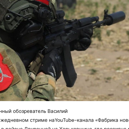
нный обозреватель Василий
ежедневном стриме наYouTube-канала «Фабрика нов
 в районе Двуречной на Харьковщине, где россияне