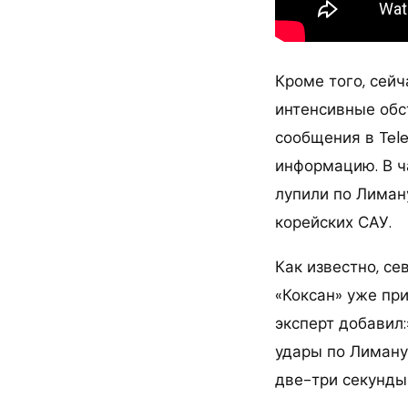
Кроме того, сейч
интенсивные обс
сообщения в Tel
информацию. В ч
лупили по Лиману
корейских САУ.
Как известно, с
«Коксан» уже пр
эксперт добавил
удары по Лиману
две-три секунды 