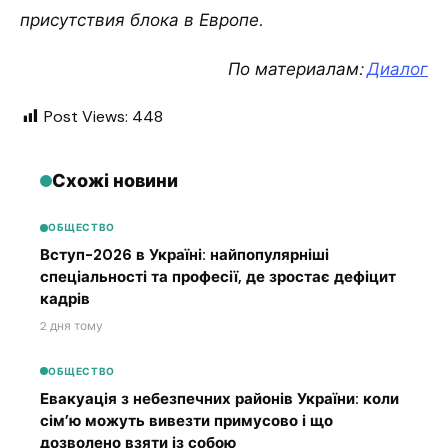
присутствия блока в Европе.
По материалам:
Диалог
Post Views:
448
Схожі новини
ОБЩЕСТВО
Вступ-2026 в Україні: найпопулярніші
спеціальності та професії, де зростає дефіцит
кадрів
2 дня тому
ОБЩЕСТВО
Евакуація з небезпечних районів України: коли
сім’ю можуть вивезти примусово і що
дозволено взяти із собою