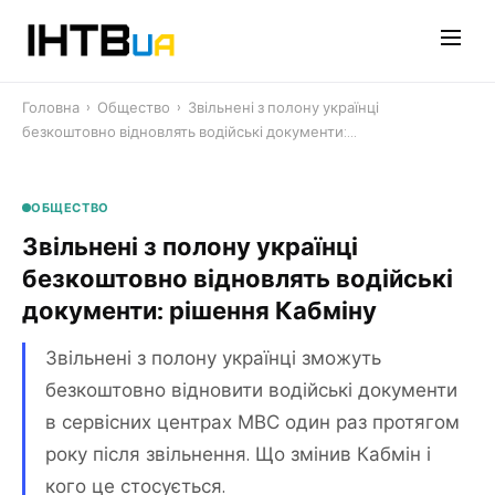
Перейти
до
контенту
Головна
›
Общество
›
Звільнені з полону українці
безкоштовно відновлять водійські документи:…
ОБЩЕСТВО
Звільнені з полону українці
безкоштовно відновлять водійські
документи: рішення Кабміну
Звільнені з полону українці зможуть
безкоштовно відновити водійські документи
в сервісних центрах МВС один раз протягом
року після звільнення. Що змінив Кабмін і
кого це стосується.