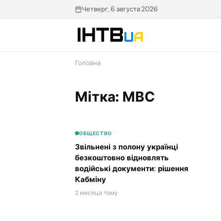
Перейти
Четверг, 6 августа 2026
до
контенту
Головна
Мітка: МВС
ОБЩЕСТВО
Звільнені з полону українці
безкоштовно відновлять
водійські документи: рішення
Кабміну
2 месяца тому