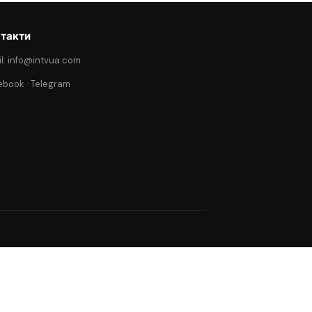
такти
l: info@intvua.com
ebook
·
Telegram