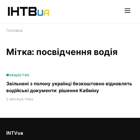
Перейти
до
контенту
Головна
Мітка: посвідчення водія
ОБЩЕСТВО
Звільнені з полону українці безкоштовно відновлять
водійські документи: рішення Кабміну
2 месяца тому
INTVua