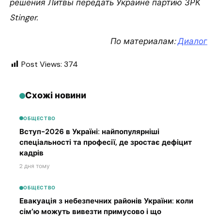
решения Литвы передать Украине партию ЗРК
Stinger.
По материалам:
Диалог
Post Views:
374
Схожі новини
ОБЩЕСТВО
Вступ-2026 в Україні: найпопулярніші
спеціальності та професії, де зростає дефіцит
кадрів
2 дня тому
ОБЩЕСТВО
Евакуація з небезпечних районів України: коли
сім’ю можуть вивезти примусово і що