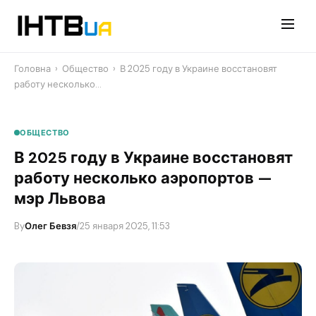
Перейти
до
контенту
Головна
›
Общество
›
В 2025 году в Украине восстановят
работу несколько…
ОБЩЕСТВО
В 2025 году в Украине восстановят
работу несколько аэропортов —
мэр Львова
By
Олег Бевзя
/
25 января 2025, 11:53