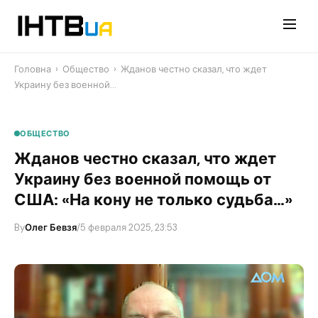
Перейти
до
контенту
Головна
›
Общество
›
Жданов честно сказал, что ждет
Украину без военной…
ОБЩЕСТВО
Жданов честно сказал, что ждет
Украину без военной помощь от
США: «На кону не только судьба…»
By
Олег Бевзя
/
5 февраля 2025, 23:53