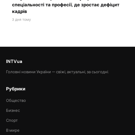
спеціальності та професії, де зростає дефіцит
кадрів
3 дня тому
INTVua
Головні новини України — свіжі, актуальні, за сьогодні.
Рубрики
Общество
Бизнес
Спорт
В мире