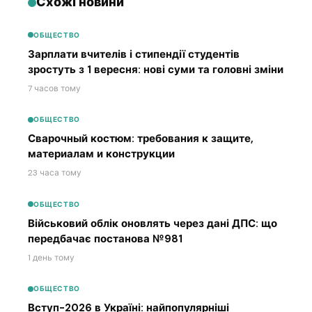
Схожі новини
ОБЩЕСТВО
Зарплати вчителів і стипендії студентів
зростуть з 1 вересня: нові суми та головні зміни
7 часов тому
ОБЩЕСТВО
Сварочный костюм: требования к защите,
материалам и конструкции
23 часа тому
ОБЩЕСТВО
Військовий облік оновлять через дані ДПС: що
передбачає постанова №981
1 день тому
ОБЩЕСТВО
Вступ-2026 в Україні: найпопулярніші