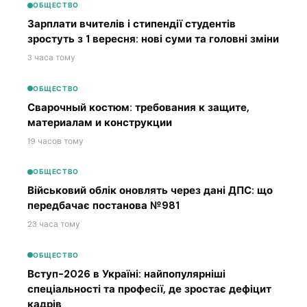
ОБЩЕСТВО
Зарплати вчителів і стипендії студентів
зростуть з 1 вересня: нові суми та головні зміни
3 часа тому
ОБЩЕСТВО
Сварочный костюм: требования к защите,
материалам и конструкции
19 часов тому
ОБЩЕСТВО
Військовий облік оновлять через дані ДПС: що
передбачає постанова №981
23 часа тому
ОБЩЕСТВО
Вступ-2026 в Україні: найпопулярніші
спеціальності та професії, де зростає дефіцит
кадрів