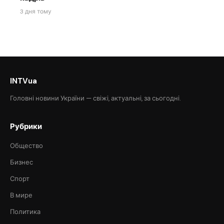
3 дня тому
INTVua
Головні новини України — свіжі, актуальні, за сьогодні.
Рубрики
Общество
Бизнес
Спорт
В мире
Политика