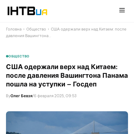
Перейти
до
контенту
Головна
›
Общество
›
США одержали верх над Китаем: после
давления Вашингтона…
ОБЩЕСТВО
США одержали верх над Китаем:
после давления Вашингтона Панама
пошла на уступки – Госдеп
By
Олег Бевзя
/
6 февраля 2025, 09:53