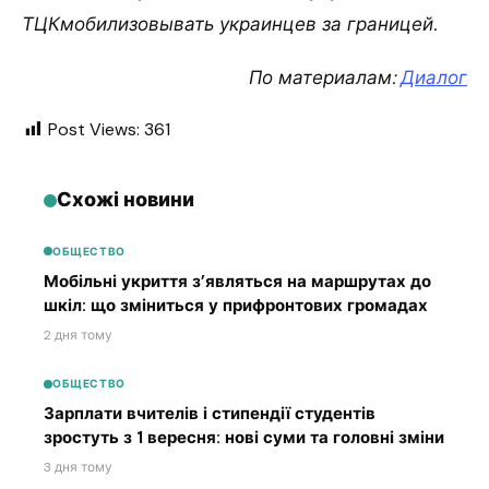
ТЦКмобилизовывать украинцев за границей.
По материалам:
Диалог
Post Views:
361
Схожі новини
ОБЩЕСТВО
Мобільні укриття з’являться на маршрутах до
шкіл: що зміниться у прифронтових громадах
2 дня тому
ОБЩЕСТВО
Зарплати вчителів і стипендії студентів
зростуть з 1 вересня: нові суми та головні зміни
3 дня тому