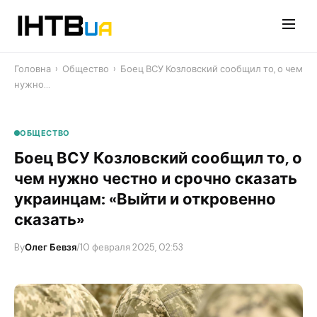
Перейти
до
контенту
Головна
›
Общество
›
Боец ВСУ Козловский сообщил то, о чем
нужно…
ОБЩЕСТВО
Боец ВСУ Козловский сообщил то, о
чем нужно честно и срочно сказать
украинцам: «Выйти и откровенно
сказать»
By
Олег Бевзя
/
10 февраля 2025, 02:53