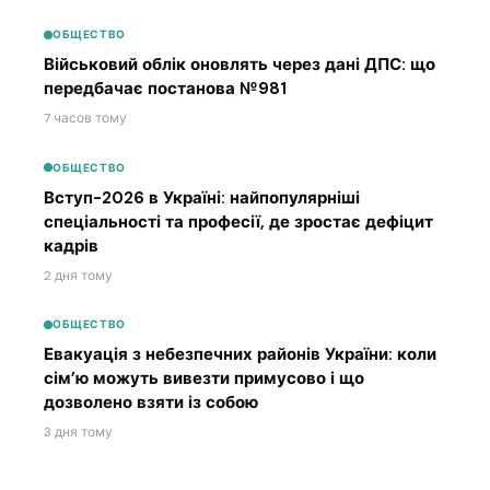
ОБЩЕСТВО
Військовий облік оновлять через дані ДПС: що
передбачає постанова №981
7 часов тому
ОБЩЕСТВО
Вступ-2026 в Україні: найпопулярніші
спеціальності та професії, де зростає дефіцит
кадрів
2 дня тому
ОБЩЕСТВО
Евакуація з небезпечних районів України: коли
сім’ю можуть вивезти примусово і що
дозволено взяти із собою
3 дня тому