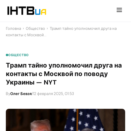
Перейти
до
контенту
Головна
›
Общество
›
​Трамп тайно уполномочил друга на
контакты с Москвой…
ОБЩЕСТВО
​Трамп тайно уполномочил друга на
контакты с Москвой по поводу
Украины — NYT
By
Олег Бевзя
/
12 февраля 2025, 01:53