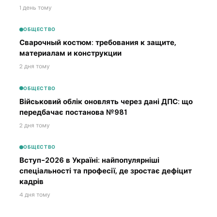
1 день тому
ОБЩЕСТВО
Сварочный костюм: требования к защите,
материалам и конструкции
2 дня тому
ОБЩЕСТВО
Військовий облік оновлять через дані ДПС: що
передбачає постанова №981
2 дня тому
ОБЩЕСТВО
Вступ-2026 в Україні: найпопулярніші
спеціальності та професії, де зростає дефіцит
кадрів
4 дня тому