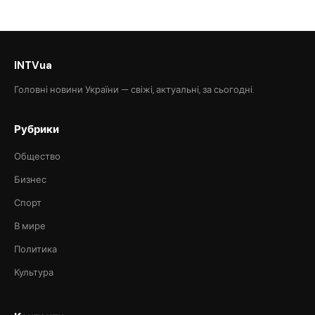
INTVua
Головні новини України — свіжі, актуальні, за сьогодні.
Рубрики
Общество
Бизнес
Спорт
В мире
Политика
Культура