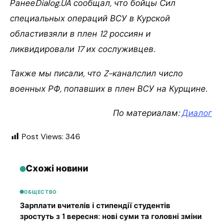
РанееDialog.UA сообщал, что бойцы Сил
специальных операций ВСУ в Курской
областивзяли в плен 12 россиян и
ликвидировали 17 их сослуживцев.
Также мы писали, что Z-каналслил число
военных РФ, попавших в плен ВСУ на Курщине.
По материалам:
Диалог
Post Views:
346
Схожі новини
ОБЩЕСТВО
Зарплати вчителів і стипендії студентів
зростуть з 1 вересня: нові суми та головні зміни