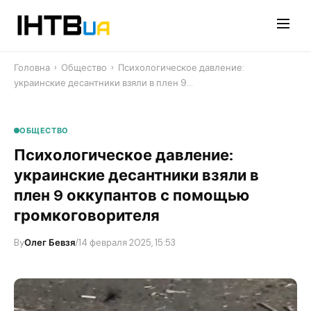
Перейти
до
контенту
Головна
›
Общество
›
Психологическое давление:
украинские десантники взяли в плен 9…
ОБЩЕСТВО
Психологическое давление:
украинские десантники взяли в
плен 9 оккупантов с помощью
громкоговорителя
By
Олег Бевзя
/
14 февраля 2025, 15:53