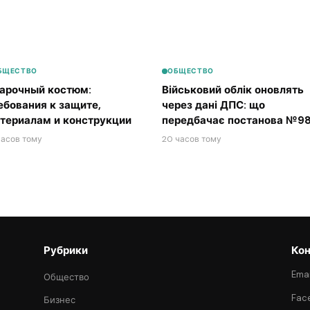
БЩЕСТВО
ОБЩЕСТВО
арочный костюм:
Військовий облік оновлять
ебования к защите,
через дані ДПС: що
териалам и конструкции
передбачає постанова №98
часов тому
20 часов тому
Рубрики
Кон
Emai
Общество
Fac
Бизнес