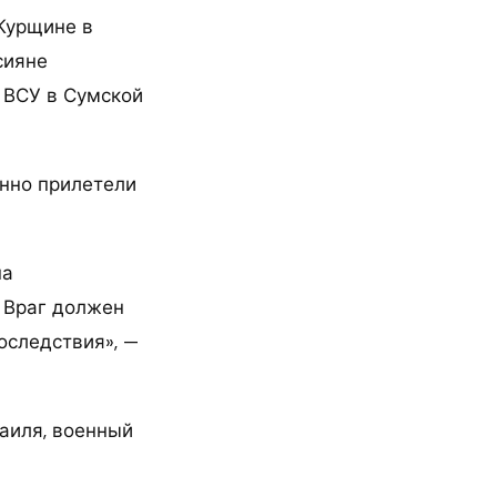
 Курщине в
сияне
о ВСУ в Сумской
енно прилетели
на
. Враг должен
оследствия», —
аиля, военный