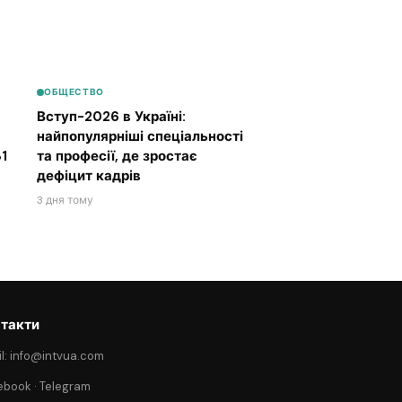
ОБЩЕСТВО
Вступ-2026 в Україні:
найпопулярніші спеціальності
1
та професії, де зростає
дефіцит кадрів
3 дня тому
такти
l: info@intvua.com
ebook
·
Telegram