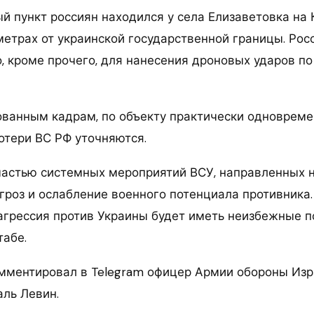
й пункт россиян находился у села Елизаветовка на
метрах от украинской государственной границы. Рос
о, кроме прочего, для нанесения дроновых ударов п
ованным кадрам, по объекту практически одноврем
отери ВС РФ уточняются.
 частью системных мероприятий ВСУ, направленных 
гроз и ослабление военного потенциала противника
 агрессия против Украины будет иметь неизбежные п
табе.
ментировал в Telegram офицер Армии обороны Изр
аль Левин.