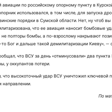
й авиации по российскому опорному пункту в Курской
опорник использовался, в том числе, для запуска дро
инские порядки в Сумской области. Нет, ну чтоб вы
илитаризована, что ее авиация наносит бомбовые уд
И не полторы бомбы, а по-взрослому накрывают поз
-то Бог и дальше такой демилитаризации Киеву», — о
сообщал, что ВСУ за день «отминусовали» два пункта
, у оккупантов потери.
, что высокоточный удар ВСУ уничтожил ключевой п
м направлении.
По ма