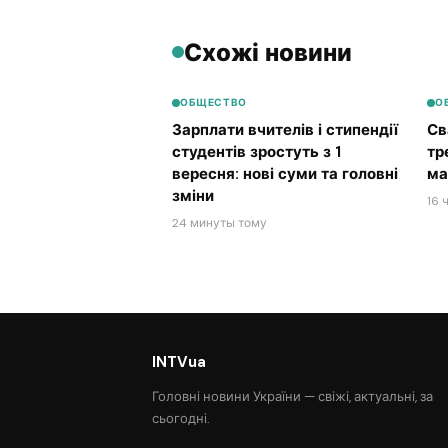
Схожі новини
ОБЩЕСТВО
О
Зарплати вчителів і стипендії
Св
студентів зростуть з 1
тр
вересня: нові суми та головні
ма
зміни
16 
24 минуты тому
INTVua
Головні новини України — свіжі, актуальні, за
сьогодні.