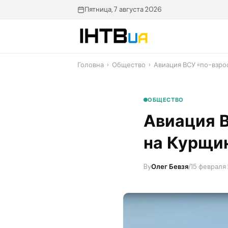
Перейти
Пятница, 7 августа 2026
до
контенту
Головна
›
Общество
›
​Авиация ВСУ «по-взро
ОБЩЕСТВО
​Авиация 
на Курщин
By
Олег Бевзя
/
15 февраля 