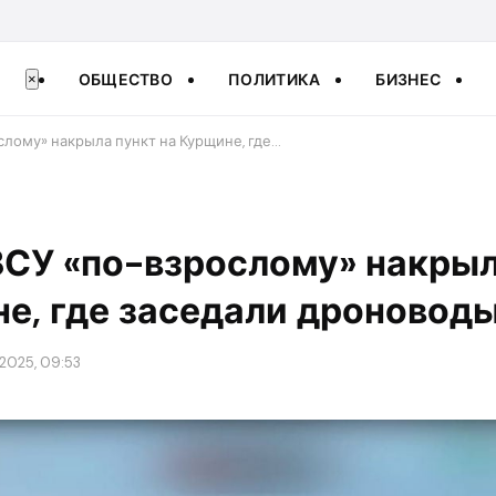
ОБЩЕСТВО
ПОЛИТИКА
БИЗНЕС
×
слому» накрыла пункт на Курщине, где…
ВСУ «по-взрослому» накрыл
е, где заседали дроновод
2025, 09:53