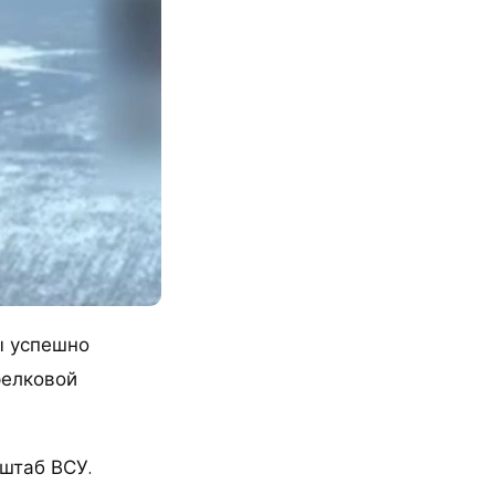
ы успешно
релковой
штаб ВСУ.