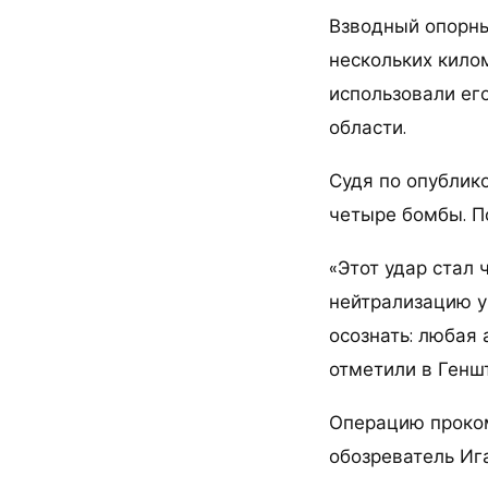
Взводный опорны
нескольких кило
использовали ег
области.
Судя по опублик
четыре бомбы. П
«Этот удар стал
нейтрализацию у
осознать: любая
отметили в Генш
Операцию проком
обозреватель Иг