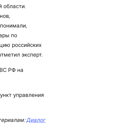
 области.
нов,
 понимали,
ары по
ицию российских
тметил эксперт.
 ВС РФ на
ункт управления
териалам:
Диалог