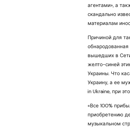
агентами», а так
скандально изве
материалам ино
Причиной для та
обнародованная 
вышедших в Сети
желто-синей эти
Украины. Что ка
Украину, а ее м
in Ukraine, при 
«Все 100% прибы
приобретению де
музыкальном стр