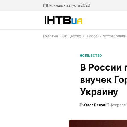
Перейти
Пятница, 7 августа 2026
до
контенту
Головна
›
Общество
›
В России потребовали
ОБЩЕСТВО
В России 
внучек Го
Украину
By
Олег Бевзя
/
17 февраля 