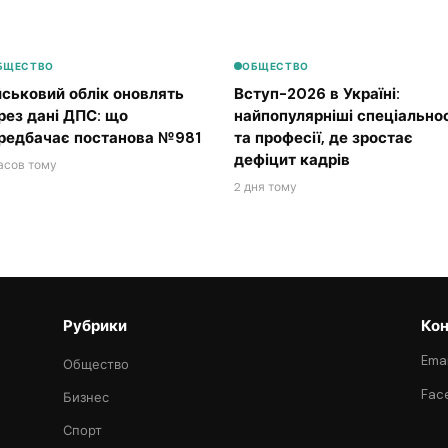
БЩЕСТВО
ОБЩЕСТВО
йськовий облік оновлять
Вступ-2026 в Україні:
рез дані ДПС: що
найпопулярніші спеціальнос
редбачає постанова №981
та професії, де зростає
дефіцит кадрів
асов тому
2 дня тому
Рубрики
Кон
Emai
Общество
Fac
Бизнес
Спорт