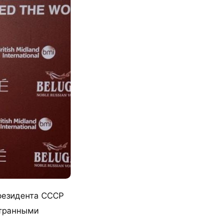
резидента СССР
странными