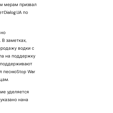
им мерам призвал
Dialog.UA по
вно
 В заметках,
продажу водки с
ила на поддержку
е поддерживают
ал песнюStop War
цам.
ние уделяется
 указано нана