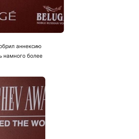
добрил аннексию
ь намного более