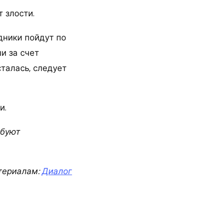
т злости.
дники пойдут по
и за счет
сталась, следует
и.
ебуют
териалам:
Диалог