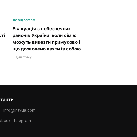
ОБЩЕСТВО
Евакуація з небезпечних
ті
районів України: коли сім’ю
можуть вивезти примусово і
що дозволено взяти із собою
3 дня тому
такти
l: info@intvua.com
ebook
·
Telegram