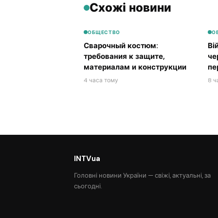
Схожі новини
ОБЩЕСТВО
О
Сварочный костюм:
Ві
требования к защите,
че
материалам и конструкции
пе
4 часа тому
8 ч
INTVua
Головні новини України — свіжі, актуальні, за
сьогодні.