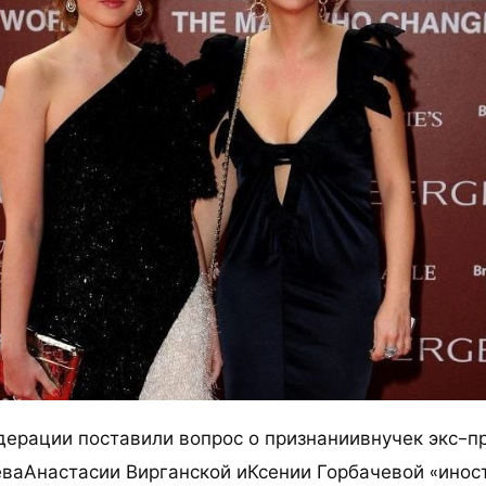
дерации поставили вопрос о признаниивнучек экс-п
ваАнастасии Вирганской иКсении Горбачевой «ино