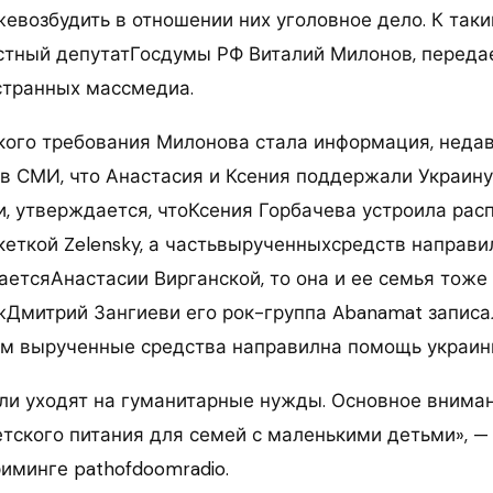
жевозбудить в отношении них уголовное дело. К так
стный депутатГосдумы РФ Виталий Милонов, передает
странных массмедиа.
кого требования Милонова стала информация, неда
в СМИ, что Анастасия и Ксения поддержали Украину.
, утверждается, чтоКсения Горбачева устроила рас
кеткой Zelensky, а частьвырученныхсредств направ
саетсяАнастасии Вирганской, то она и ее семья тож
ужДмитрий Зангиеви его рок-группа Abanamat запис
этом вырученные средства направилна помощь украин
ли уходят на гуманитарные нужды. Основное внима
тского питания для семей с маленькими детьми», —
иминге pathofdoomradio.