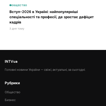
ОБЩЕСТВО
Вступ-2026 в Україні: найпопулярніші
спеціальності та професії, де зростає дефіцит
кадрів
3 дня тому
INTVua
Головні новини України — свіжі, актуальні, за сьогодні.
Рубрики
Общество
Бизнес