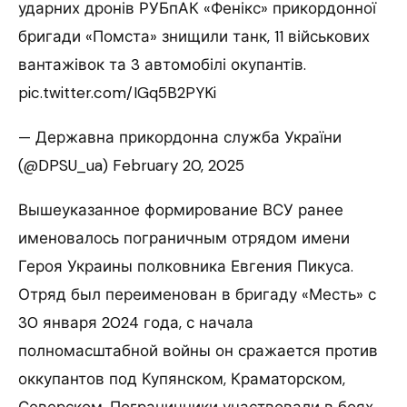
ударних дронів РУБпАК «Фенікс» прикордонної
бригади «Помста» знищили танк, 11 військових
вантажівок та 3 автомобілі окупантів.
pic.twitter.com/IGq5B2PYKi
— Державна прикордонна служба України
(@DPSU_ua) February 20, 2025
Вышеуказанное формирование ВСУ ранее
именовалось пограничным отрядом имени
Героя Украины полковника Евгения Пикуса.
Отряд был переименован в бригаду «Месть» с
30 января 2024 года, с начала
полномасштабной войны он сражается против
оккупантов под Купянском, Краматорском,
Северском. Пограничники участвовали в боях