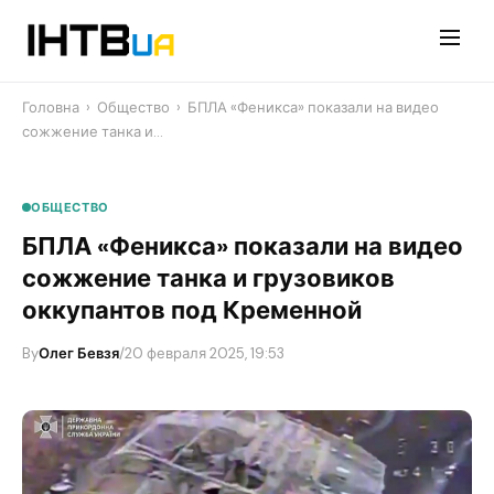
Перейти
до
контенту
Головна
›
Общество
›
БПЛА «Феникса» показали на видео
сожжение танка и…
ОБЩЕСТВО
БПЛА «Феникса» показали на видео
сожжение танка и грузовиков
оккупантов под Кременной
By
Олег Бевзя
/
20 февраля 2025, 19:53