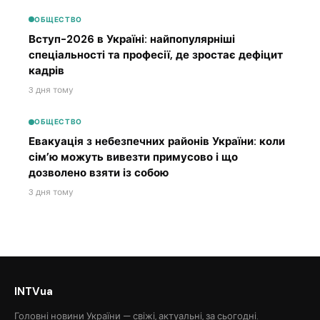
ОБЩЕСТВО
Вступ-2026 в Україні: найпопулярніші
спеціальності та професії, де зростає дефіцит
кадрів
3 дня тому
ОБЩЕСТВО
Евакуація з небезпечних районів України: коли
сім’ю можуть вивезти примусово і що
дозволено взяти із собою
3 дня тому
INTVua
Головні новини України — свіжі, актуальні, за сьогодні.