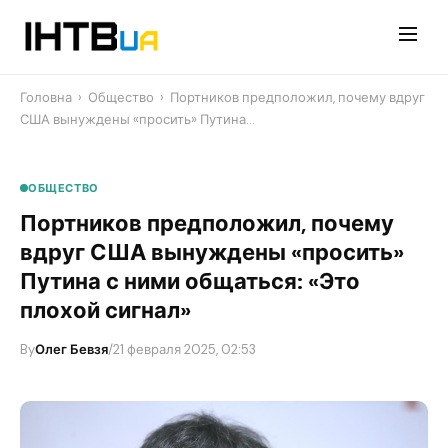
Перейти
до
контенту
Головна
›
Общество
›
Портников предположил, почему вдруг
США вынуждены «просить» Путина…
ОБЩЕСТВО
Портников предположил, почему
вдруг США вынуждены «просить»
Путина с ними общаться: «Это
плохой сигнал»
By
Олег Бевзя
/
21 февраля 2025, 02:53