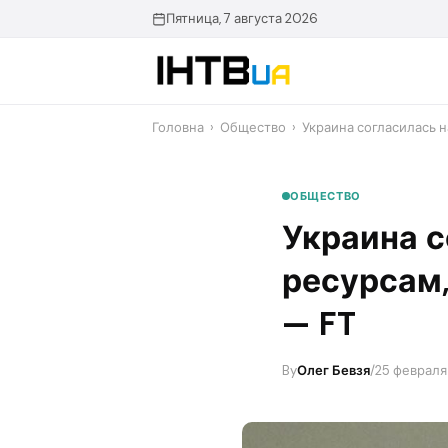
Перейти
Пятница, 7 августа 2026
до
контенту
Головна
›
Общество
›
​Украина согласилась 
ОБЩЕСТВО
​Украина 
ресурсам
— FT
By
Олег Бевзя
/
25 февраля 