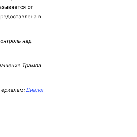
азывается от
предоставлена в
контроль над
глашение Трампа
териалам:
Диалог