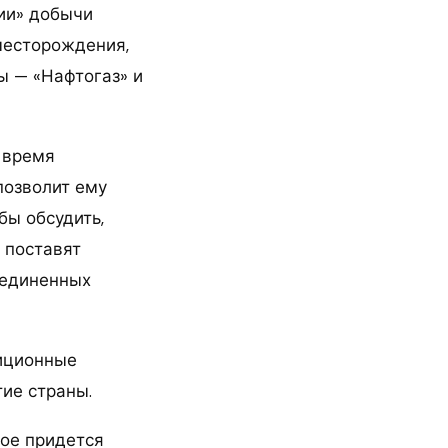
ции» добычи
 месторождения,
 — «Нафтогаз» и
 время
позволит ему
бы обсудить,
 поставят
оединенных
тиционные
тие страны.
рое придется