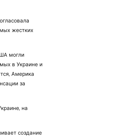
согласовала
амых жестких
США могли
мых в Украине и
тся, Америка
нсации за
краине, на
ривает создание