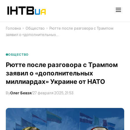
Перейти
до
контенту
Головна
›
Общество
›
Рютте после разговора с Трампом
заявил о «дополнительных…
ОБЩЕСТВО
Рютте после разговора с Трампом
заявил о «дополнительных
миллиардах» Украине от НАТО
By
Олег Бевзя
/
27 февраля 2025, 21:53