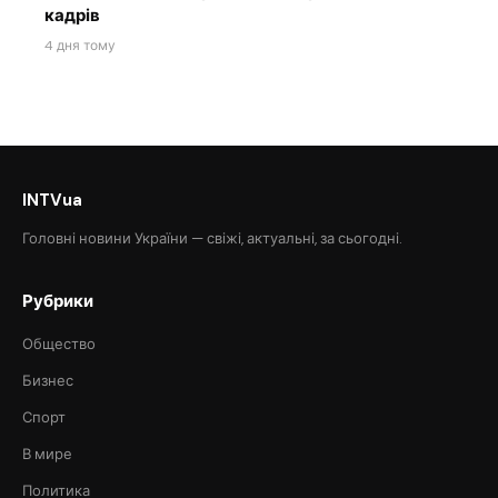
кадрів
4 дня тому
INTVua
Головні новини України — свіжі, актуальні, за сьогодні.
Рубрики
Общество
Бизнес
Спорт
В мире
Политика