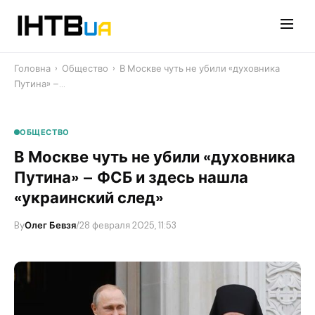
Перейти
до
контенту
Головна
›
Общество
›
В Москве чуть не убили «духовника
Путина» –…
ОБЩЕСТВО
В Москве чуть не убили «духовника
Путина» – ФСБ и здесь нашла
«украинский след»
By
Олег Бевзя
/
28 февраля 2025, 11:53